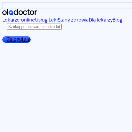
Lekarze online
Usługi
Leki
Stany zdrowia
Dla lekarzy
Blog
Zaloguj się