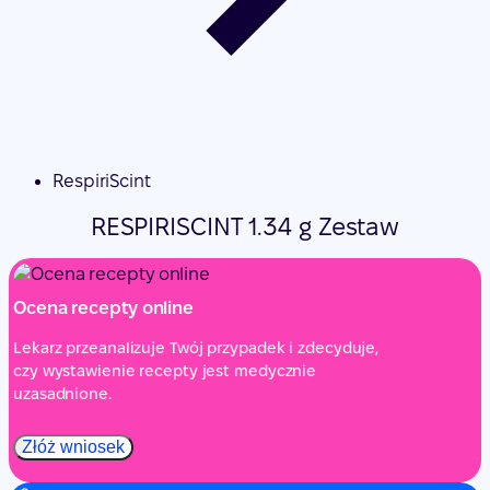
RespiriScint
RESPIRISCINT 1.34 g Zestaw
Ocena recepty online
Lekarz przeanalizuje Twój przypadek i zdecyduje,
czy wystawienie recepty jest medycznie
uzasadnione.
Złóż wniosek