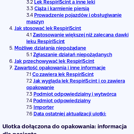
Lek RespiriScint a inne leki
Ciąża i karmienie piersią
Prowadzenie pojazdów i obsługiwanie
maszyn
Jak stosować lek RespiriScint
Zastosowanie większej niż zalecana dawki
leku RespiriScint
Możliwe działania niepożądane
Zgłaszanie działań niepożądanych
Jak przechowywać lek RespiriScint
Zawartość opakowania i inne informacje
Co zawiera lek RespiriScint
Jak wygląda lek RespiriScint i co zawiera
opakowanie
Podmiot odpowiedzialny i wytwórca
Podmiot odpowiedzialny
Importer
Data ostatniej aktualizacji ulotki:
Ulotka dołączona do opakowania: informacja