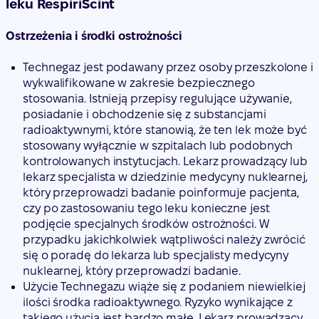
leku RespiriScint
Ostrzeżenia i środki ostrożności
Technegaz jest podawany przez osoby przeszkolone i
wykwalifikowane w zakresie bezpiecznego
stosowania. Istnieją przepisy regulujące używanie,
posiadanie i obchodzenie się z substancjami
radioaktywnymi, które stanowią, że ten lek może być
stosowany wyłącznie w szpitalach lub podobnych
kontrolowanych instytucjach. Lekarz prowadzący lub
lekarz specjalista w dziedzinie medycyny nuklearnej,
który przeprowadzi badanie poinformuje pacjenta,
czy po zastosowaniu tego leku konieczne jest
podjęcie specjalnych środków ostrożności. W
przypadku jakichkolwiek wątpliwości należy zwrócić
się o poradę do lekarza lub specjalisty medycyny
nuklearnej, który przeprowadzi badanie.
Użycie Technegazu wiąże się z podaniem niewielkiej
ilości środka radioaktywnego. Ryzyko wynikające z
takiego użycia jest bardzo małe. Lekarz prowadzący