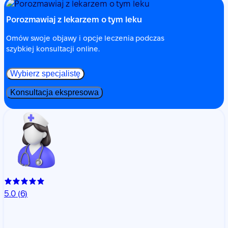
Porozmawiaj z lekarzem o tym leku
Omów swoje objawy i opcje leczenia podczas
szybkiej konsultacji online.
Wybierz specjalistę
Konsultacja ekspresowa
5.0
(6)