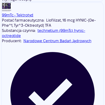
99mTc - Tektrotyd
Postać farmaceutyczna:
Liofilizat, 16 mcg HYNIC-[De-
Phe^1, Tyr^3-Oktreotyd] TFA
Substancja czynna:
technetium (99mTc) hynic-
octreotide
Producent:
Narodowe Centrum Badań Jądrowych