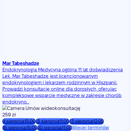
Mar Tabeshadze
Endokrynologia
Medycyna ogólna
11 lat doświadczenia
Lek. Mar Tabeshadze jest licencjonowanym
endokrynologiem i lekarzem rodzinnym w Hiszpanii.
Prowadzi konsultacje online dla dorosłych, oferując
kompleksowe wsparcie medyczne w zakresie chorób
endokryno…
Umów wideokonsultację
259 zł
9 sierpnia
15:00
13 sierpnia
11:00
13 sierpnia
12:00
16 sierpnia
15:00
20 sierpnia
11:00
Więcej terminów