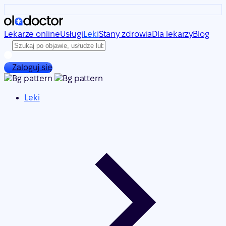
Lekarze online
Usługi
Leki
Stany zdrowia
Dla lekarzy
Blog
Zaloguj się
Leki