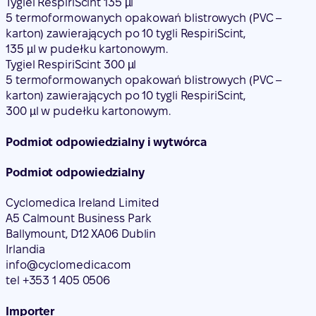
Tygiel RespiriScint 135 µl
5 termoformowanych opakowań blistrowych (PVC –
karton) zawierających po 10 tygli RespiriScint,
135 µl w pudełku kartonowym.
Tygiel RespiriScint 300 µl
5 termoformowanych opakowań blistrowych (PVC –
karton) zawierających po 10 tygli RespiriScint,
300 µl w pudełku kartonowym.
Podmiot odpowiedzialny i wytwórca
Podmiot odpowiedzialny
Cyclomedica Ireland Limited
A5 Calmount Business Park
Ballymount, D12 XA06 Dublin
Irlandia
info@cyclomedica.com
tel +353 1 405 0506
Importer