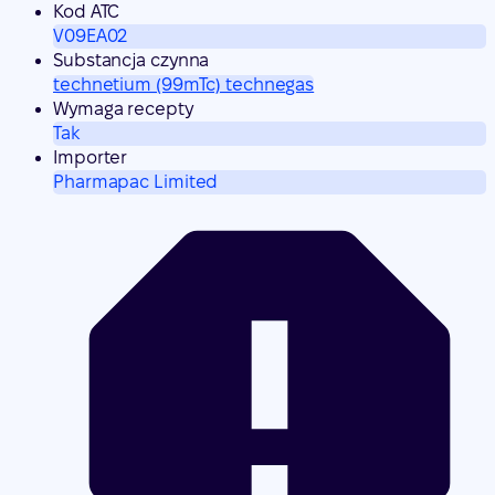
Kod ATC
V09EA02
Substancja czynna
technetium (99mTc) technegas
Wymaga recepty
Tak
Importer
Pharmapac Limited