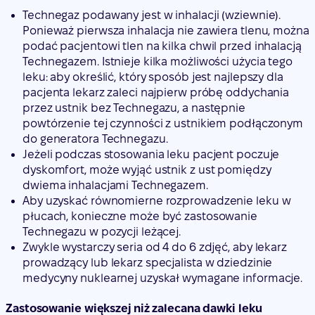
Technegaz podawany jest w inhalacji (wziewnie).
Ponieważ pierwsza inhalacja nie zawiera tlenu, można
podać pacjentowi tlen na kilka chwil przed inhalacją
Technegazem. Istnieje kilka możliwości użycia tego
leku: aby określić, który sposób jest najlepszy dla
pacjenta lekarz zaleci najpierw próbę oddychania
przez ustnik bez Technegazu, a następnie
powtórzenie tej czynności z ustnikiem podłączonym
do generatora Technegazu.
Jeżeli podczas stosowania leku pacjent poczuje
dyskomfort, może wyjąć ustnik z ust pomiędzy
dwiema inhalacjami Technegazem.
Aby uzyskać równomierne rozprowadzenie leku w
płucach, konieczne może być zastosowanie
Technegazu w pozycji leżącej.
Zwykle wystarczy seria od 4 do 6 zdjęć, aby lekarz
prowadzący lub lekarz specjalista w dziedzinie
medycyny nuklearnej uzyskał wymagane informacje.
Zastosowanie większej niż zalecana dawki leku