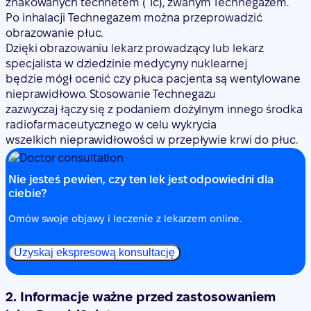
znakowanych technetem ( Tc), zwanym Technegazem.
Po inhalacji Technegazem można przeprowadzić
obrazowanie płuc.
Dzięki obrazowaniu lekarz prowadzący lub lekarz
specjalista w dziedzinie medycyny nuklearnej
będzie mógł ocenić czy płuca pacjenta są wentylowane
nieprawidłowo. Stosowanie Technegazu
zazwyczaj łączy się z podaniem dożylnym innego środka
radiofarmaceutycznego w celu wykrycia
wszelkich nieprawidłowości w przepływie krwi do płuc.
Nie jesteś pewien, czy ten lek jest odpowiedni dla
ciebie?
Omów swoje objawy i leczenie z lekarzem online.
Uzyskaj ekspresową konsultację
2. Informacje ważne przed zastosowaniem