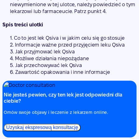
niewymienione w tej ulotce, należy powiedzieć o tym
lekarzowi lub farmaceucie. Patrz punkt 4.
Spis treści ulotki
1. Co to jest lek Qsiva i w jakim celu się go stosuje
2. Informacje ważne przed przyjęciem leku Qsiva
3. Jak przyjmować lek Qsiva
4. Możliwe działania niepożądane
5. Jak przechowywać lek Qsiva
6. Zawartość opakowania i inne informacje
Nie jesteś pewien, czy ten lek jest odpowiedni dla
ciebie?
Omów swoje objawy i leczenie z lekarzem online.
Uzyskaj ekspresową konsultację