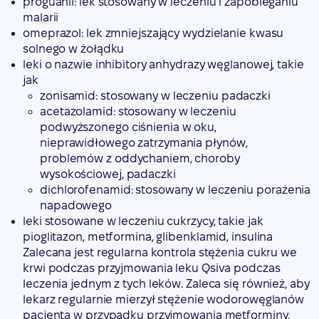
proguanil: lek stosowany w leczeniu i zapobieganiu
malarii
omeprazol: lek zmniejszający wydzielanie kwasu
solnego w żołądku
leki o nazwie inhibitory anhydrazy węglanowej, takie
jak
zonisamid: stosowany w leczeniu padaczki
acetazolamid: stosowany w leczeniu
podwyższonego ciśnienia w oku,
nieprawidłowego zatrzymania płynów,
problemów z oddychaniem, choroby
wysokościowej, padaczki
dichlorofenamid: stosowany w leczeniu porażenia
napadowego
leki stosowane w leczeniu cukrzycy, takie jak
pioglitazon, metformina, glibenklamid, insulina
Zalecana jest regularna kontrola stężenia cukru we
krwi podczas przyjmowania leku Qsiva podczas
leczenia jednym z tych leków. Zaleca się również, aby
lekarz regularnie mierzył stężenie wodorowęglanów
pacjenta w przypadku przyjmowania metforminy.