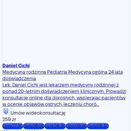
Daniel Cichi
Medycyna rodzinna
Pediatria
Medycyna ogólna
24 lata
doświadczenia
Lek. Daniel Cichi jest lekarzem medycyny rodzinnej z
ponad 20-letnim doświadczeniem klinicznym. Prowadzi
konsultacje online dla dorosłych, wspierając pacjentów
w ocenie objawów ostrych, leczeniu choró…
Umów wideokonsultację
259 zł
Dziś
07:30
Dziś
08:00
Dziś
08:30
Dziś
09:00
Dziś
09:30