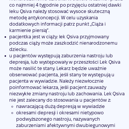
co najmniej 4 tygodnie po przyjęciu ostatniej dawki
leku Qsiva należy stosować wysoce skuteczną
metodę antykoncepcji. W celu uzyskania
dodatkowych informacji patrz punkt „Ciąża i
karmienie piersią”.
pacjentka jest w ciąży: lek Qsiva przyjmowany
podczas ciąży może zaszkodzić nienarodzonemu
dziecku.
u pacjentów występują zaburzenia nastroju lub
depresja, lub występowały w przeszłości Lek Qsiva
może nasilić te stany. Lekarz będzie uważnie
obserwować pacjenta, jeśli stany te występują u
pacjenta w wywiadzie. Należy niezwłocznie
poinformować lekarza, jeśli pacjent zauważy
niezwykłe zmiany nastroju lub zachowania. Lek Qsiva
nie jest zalecany do stosowania u pacjentów z:
nawracającą dużą depresją w wywiadzie
okresami depresji i okresami nietypowo
podwyższonego nastroju, nazywanych
zaburzeniami afektywnymi dwubiegunowymi