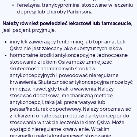
fenelzyna, tranylcypromina: stosowane w leczeniu
depresji lub choroby Parkinsona
Należy również powiedzieć lekarzowi lub farmaceucie
,
jeśli pacjent przyjmuje:
inny lek zawierający fenterminę lub topiramat Lek
Qsiva nie jest zalecany jako substytut tych leków.
hormonalne środki antykoncepcyjne Jednoczesne
stosowanie z lekiem Qsiva może zmniejszać
skuteczność hormonalnych środków
antykoncepcyjnych i powodować nieregularne
krwawienia. Skuteczność antykoncepcyjna może być
mniejsza, nawet gdy brak krwawienia. Należy
stosować dodatkową, mechaniczną metodę
antykoncepcji, taką jak prezerwatywa lub
pessar/kapturek dopochwowy. Należy porozmawiać
z lekarzem o najlepszej metodzie antykoncepcji do
stosowania w trakcie leczenia lekiem Qsiva. Może
wystąpić nieregularne krwawienie. W takim
przypadku należy kontynuować stosowanie