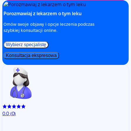
Porozmawiaj z lekarzem o tym leku
Omów swoje objawy i opcje leczenia podczas
szybkiej konsultacji online.
Wybierz specjalistę
Konsultacja ekspresowa
0.0
(0)