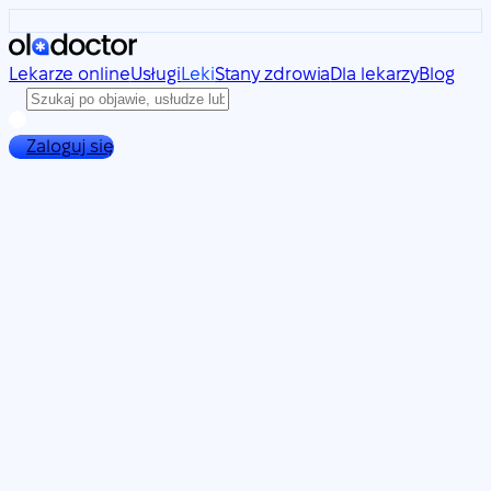
Lekarze online
Usługi
Leki
Stany zdrowia
Dla lekarzy
Blog
Zaloguj się