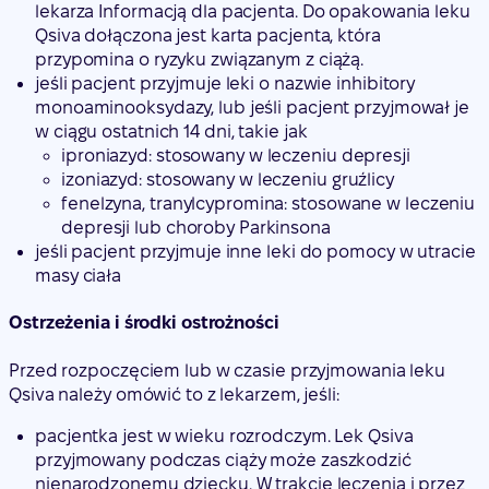
lekarza Informacją dla pacjenta. Do opakowania leku
Qsiva dołączona jest karta pacjenta, która
przypomina o ryzyku związanym z ciążą.
jeśli pacjent przyjmuje leki o nazwie inhibitory
monoaminooksydazy, lub jeśli pacjent przyjmował je
w ciągu ostatnich 14 dni, takie jak
iproniazyd: stosowany w leczeniu depresji
izoniazyd: stosowany w leczeniu gruźlicy
fenelzyna, tranylcypromina: stosowane w leczeniu
depresji lub choroby Parkinsona
jeśli pacjent przyjmuje inne leki do pomocy w utracie
masy ciała
Ostrzeżenia i środki ostrożności
Przed rozpoczęciem lub w czasie przyjmowania leku
Qsiva należy omówić to z lekarzem, jeśli:
pacjentka jest w wieku rozrodczym. Lek Qsiva
przyjmowany podczas ciąży może zaszkodzić
nienarodzonemu dziecku. W trakcie leczenia i przez