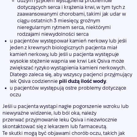
dużym ryzykiem wystąpienia problemów
dotyczących serca i krążenia krwi, w tym tych z
zaawansowanymi chorobami, takimi jak udar w
ciągu ostatnich 3 miesięcy, groźnym
nieregularnym rytmem serca, niektórymi
rodzajami niewydolności serca
u pacjentów występował kamień nerkowy lub jeśli
jeden z krewnych biologicznych pacjenta miał
kamień nerkowy, lub jeśli u pacjenta występuje
wysokie stężenie wapnia we krwi Lek Qsiva może
zwiększać ryzyko wystąpienia kamieni nerkowych.
Dlatego zaleca się, aby wszyscy pacjenci przyjmujący
lek Qsiva codziennie
pili dużą ilość wody
.
u pacjentów występują ostre problemy dotyczące
oczu
Jeśli u pacjenta wystąpi nagłe pogorszenie wzroku lub
niewyraźne widzenie, lub ból oka, należy
przerwać przyjmowanie leku Qsiva i niezwłocznie
skontaktować się z lekarzem lub farmaceutą.
Te skutki mogą być objawami chorób oczu, takich jak