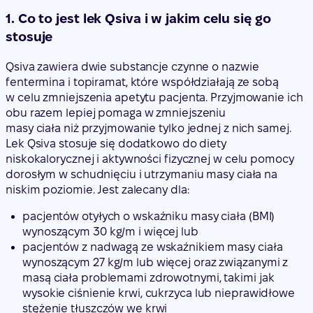
1. Co to jest lek Qsiva i w jakim celu się go
stosuje
Qsiva zawiera dwie substancje czynne o nazwie
fentermina i topiramat, które współdziałają ze sobą
w celu zmniejszenia apetytu pacjenta. Przyjmowanie ich
obu razem lepiej pomaga w zmniejszeniu
masy ciała niż przyjmowanie tylko jednej z nich samej.
Lek Qsiva stosuje się dodatkowo do diety
niskokalorycznej i aktywności fizycznej w celu pomocy
dorosłym w schudnięciu i utrzymaniu masy ciała na
niskim poziomie. Jest zalecany dla:
pacjentów otyłych o wskaźniku masy ciała (BMI)
wynoszącym 30 kg/m i więcej lub
pacjentów z nadwagą ze wskaźnikiem masy ciała
wynoszącym 27 kg/m lub więcej oraz związanymi z
masą ciała problemami zdrowotnymi, takimi jak
wysokie ciśnienie krwi, cukrzyca lub nieprawidłowe
stężenie tłuszczów we krwi