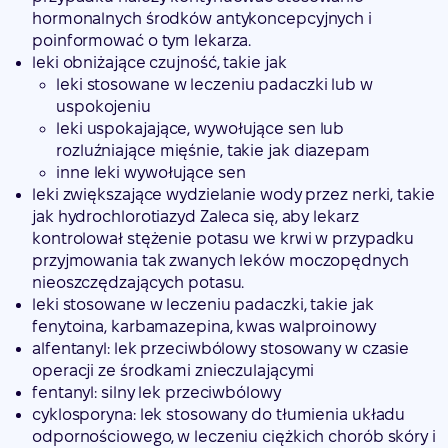
hormonalnych środków antykoncepcyjnych i
poinformować o tym lekarza.
leki obniżające czujność, takie jak
leki stosowane w leczeniu padaczki lub w
uspokojeniu
leki uspokajające, wywołujące sen lub
rozluźniające mięśnie, takie jak diazepam
inne leki wywołujące sen
leki zwiększające wydzielanie wody przez nerki, takie
jak hydrochlorotiazyd Zaleca się, aby lekarz
kontrolował stężenie potasu we krwi w przypadku
przyjmowania tak zwanych leków moczopędnych
nieoszczędzających potasu.
leki stosowane w leczeniu padaczki, takie jak
fenytoina, karbamazepina, kwas walproinowy
alfentanyl: lek przeciwbólowy stosowany w czasie
operacji ze środkami znieczulającymi
fentanyl: silny lek przeciwbólowy
cyklosporyna: lek stosowany do tłumienia układu
odpornościowego, w leczeniu ciężkich chorób skóry i