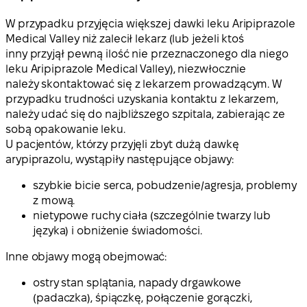
W przypadku przyjęcia większej dawki leku Aripiprazole
Medical Valley niż zalecił lekarz (lub jeżeli ktoś
inny przyjął pewną ilość nie przeznaczonego dla niego
leku Aripiprazole Medical Valley), niezwłocznie
należy skontaktować się z lekarzem prowadzącym. W
przypadku trudności uzyskania kontaktu z lekarzem,
należy udać się do najbliższego szpitala, zabierając ze
sobą opakowanie leku.
U pacjentów, którzy przyjęli zbyt dużą dawkę
arypiprazolu, wystąpiły następujące objawy:
szybkie bicie serca, pobudzenie/agresja, problemy
z mową.
nietypowe ruchy ciała (szczególnie twarzy lub
języka) i obniżenie świadomości.
Inne objawy mogą obejmować:
ostry stan splątania, napady drgawkowe
(padaczka), śpiączkę, połączenie gorączki,