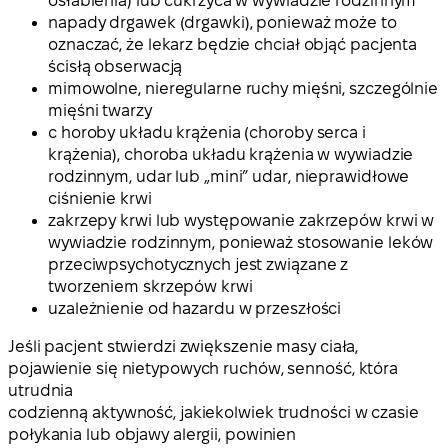
osłabienia) lub cukrzyca w wywiadzie rodzinnym
napady drgawek (drgawki), ponieważ może to
oznaczać, że lekarz będzie chciał objąć pacjenta
ścisłą obserwacją
mimowolne, nieregularne ruchy mięśni, szczególnie
mięśni twarzy
c horoby układu krążenia (choroby serca i
krążenia), choroba układu krążenia w wywiadzie
rodzinnym, udar lub „mini” udar, nieprawidłowe
ciśnienie krwi
zakrzepy krwi lub występowanie zakrzepów krwi w
wywiadzie rodzinnym, ponieważ stosowanie leków
przeciwpsychotycznych jest związane z
tworzeniem skrzepów krwi
uzależnienie od hazardu w przeszłości
Jeśli pacjent stwierdzi zwiększenie masy ciała,
pojawienie się nietypowych ruchów, senność, która
utrudnia
codzienną aktywność, jakiekolwiek trudności w czasie
połykania lub objawy alergii, powinien