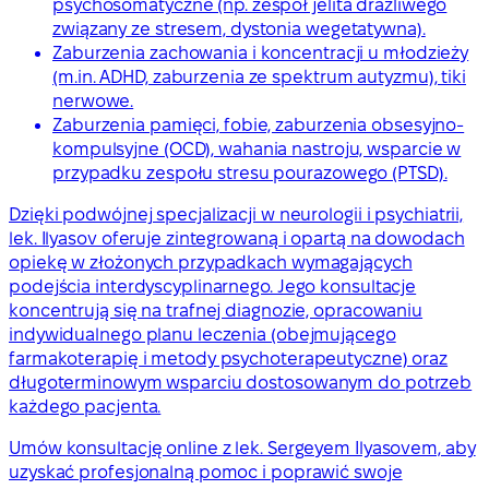
psychosomatyczne (np. zespół jelita drażliwego
związany ze stresem, dystonia wegetatywna).
Zaburzenia zachowania i koncentracji u młodzieży
(m.in. ADHD, zaburzenia ze spektrum autyzmu), tiki
nerwowe.
Zaburzenia pamięci, fobie, zaburzenia obsesyjno-
kompulsyjne (OCD), wahania nastroju, wsparcie w
przypadku zespołu stresu pourazowego (PTSD).
Dzięki podwójnej specjalizacji w neurologii i psychiatrii,
lek. Ilyasov oferuje zintegrowaną i opartą na dowodach
opiekę w złożonych przypadkach wymagających
podejścia interdyscyplinarnego. Jego konsultacje
koncentrują się na trafnej diagnozie, opracowaniu
indywidualnego planu leczenia (obejmującego
farmakoterapię i metody psychoterapeutyczne) oraz
długoterminowym wsparciu dostosowanym do potrzeb
każdego pacjenta.
Umów konsultację online z lek. Sergeyem Ilyasovem, aby
uzyskać profesjonalną pomoc i poprawić swoje