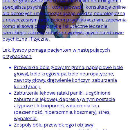
Lek. Sergey Ilyasov jest doświadczonym neurologiem i
specjalistą psychiatrii, który prowadzi konsultacje online
dla dorosłych i młodzieży. Łącząc wiedzę neurologiczną
z nowoczesnym podejściem psychiatrycznym, zapewnia
kompleksową diagnostykę i skuteczne leczenie
szerokiego zakresu schorzeń wpływających na zdrowie
psychiczne i fizyczne.
Lek. Ilyasov pomaga pacjentom w następujących
przypadkach:
Przewlekłe bóle głowy (migrena, napięciowe bóle
głowy), bóle kręgosłupa, bóle neuropatyczne,
zawroty głowy, drętwienie kończyn, zaburzenia
koordynacji.
Zaburzenia lękowe (ataki paniki, uogólnione
zaburzenie lękowe), depresja (w tym postacie
atypowe i lekooporne), zaburzenia snu
(bezsenność, hipersomnia, koszmary), stres,
wypalenie.
Zespoły bólu przewlekłego i objawy