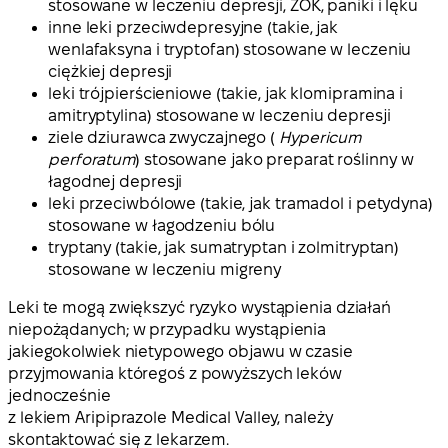
stosowane w leczeniu depresji, ZOK, paniki i lęku
inne leki przeciwdepresyjne (takie, jak
wenlafaksyna i tryptofan) stosowane w leczeniu
ciężkiej depresji
leki trójpierścieniowe (takie, jak klomipramina i
amitryptylina) stosowane w leczeniu depresji
ziele dziurawca zwyczajnego (
Hypericum
perforatum
) stosowane jako preparat roślinny w
łagodnej depresji
leki przeciwbólowe (takie, jak tramadol i petydyna)
stosowane w łagodzeniu bólu
tryptany (takie, jak sumatryptan i zolmitryptan)
stosowane w leczeniu migreny
Leki te mogą zwiększyć ryzyko wystąpienia działań
niepożądanych; w przypadku wystąpienia
jakiegokolwiek nietypowego objawu w czasie
przyjmowania któregoś z powyższych leków
jednocześnie
z lekiem Aripiprazole Medical Valley, należy
skontaktować się z lekarzem.