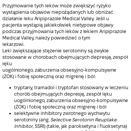
Przyjmowanie tych leków może zwiększyć ryzyko
wystąpienia objawów niepożądanych lub obniżać
działanie leku Aripiprazole Medical Valley. Jeśli u
pacjenta wystąpią jakiekolwiek nietypowe objawy
podczas przyjmowania tych leków z lekiem Aripiprazole
Medical Valley, należy powiedzieć o tym
lekarzowi.
Leki zwiększające stężenie serotoniny są zwykle
stosowane w chorobach obejmujących depresję, zespół
lęku
uogólnionego, zaburzenia obsesyjno-kompulsywne
(ZOK) i fobię społeczną oraz migrenę i ból:
tryptany, tramadol i tryptofan stosowany w leczeniu
chorób obejmujących depresję, zespół lęku
uogólnionego, zaburzenia obsesyjno-kompulsywne
(ZOK) i fobię społeczną oraz migrenę i ból
selektywne inhibitory zwrotnego wychwytu
serotoniny (ang.
Selective Serotonin Reuptake
Inhibitor
, SSRI) (takie, jak paroksetyna i fluoksetyna)