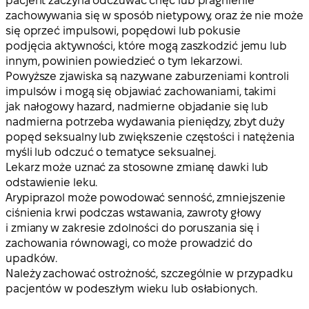
pacjent zaczyna odczuwać chęć lub pragnienie
zachowywania się w sposób nietypowy, oraz że nie może
się oprzeć impulsowi, popędowi lub pokusie
podjęcia aktywności, które mogą zaszkodzić jemu lub
innym, powinien powiedzieć o tym lekarzowi.
Powyższe zjawiska są nazywane zaburzeniami kontroli
impulsów i mogą się objawiać zachowaniami, takimi
jak nałogowy hazard, nadmierne objadanie się lub
nadmierna potrzeba wydawania pieniędzy, zbyt duży
popęd seksualny lub zwiększenie częstości i natężenia
myśli lub odczuć o tematyce seksualnej.
Lekarz może uznać za stosowne zmianę dawki lub
odstawienie leku.
Arypiprazol może powodować senność, zmniejszenie
ciśnienia krwi podczas wstawania, zawroty głowy
i zmiany w zakresie zdolności do poruszania się i
zachowania równowagi, co może prowadzić do
upadków.
Należy zachować ostrożność, szczególnie w przypadku
pacjentów w podeszłym wieku lub osłabionych.