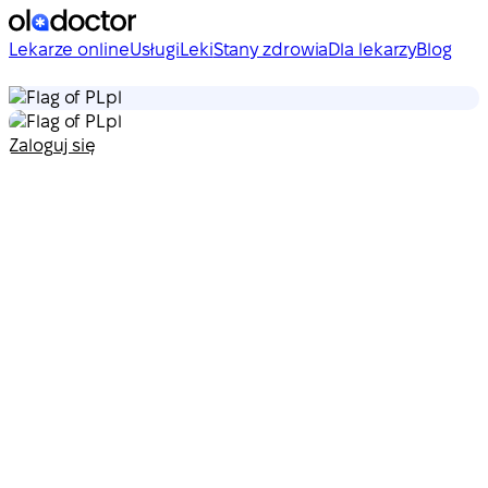
Lekarze online
Usługi
Leki
Stany zdrowia
Dla lekarzy
Blog
pl
pl
Zaloguj się