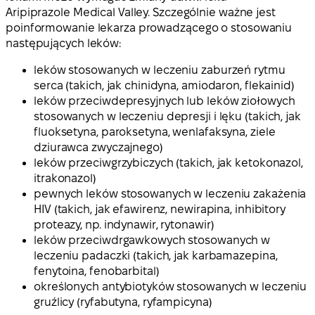
Aripiprazole Medical Valley. Szczególnie ważne jest
poinformowanie lekarza prowadzącego o stosowaniu
następujących leków:
leków stosowanych w leczeniu zaburzeń rytmu
serca (takich, jak chinidyna, amiodaron, flekainid)
leków przeciwdepresyjnych lub leków ziołowych
stosowanych w leczeniu depresji i lęku (takich, jak
fluoksetyna, paroksetyna, wenlafaksyna, ziele
dziurawca zwyczajnego)
leków przeciwgrzybiczych (takich, jak ketokonazol,
itrakonazol)
pewnych leków stosowanych w leczeniu zakażenia
HIV (takich, jak efawirenz, newirapina, inhibitory
proteazy, np. indynawir, rytonawir)
leków przeciwdrgawkowych stosowanych w
leczeniu padaczki (takich, jak karbamazepina,
fenytoina, fenobarbital)
określonych antybiotyków stosowanych w leczeniu
gruźlicy (ryfabutyna, ryfampicyna)