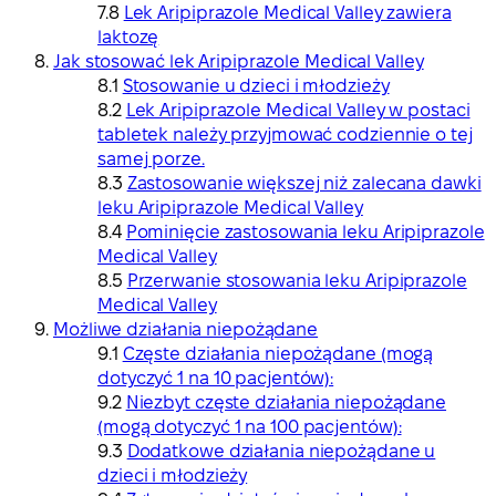
Lek Aripiprazole Medical Valley zawiera
laktozę
Jak stosować lek Aripiprazole Medical Valley
Stosowanie u dzieci i młodzieży
Lek Aripiprazole Medical Valley w postaci
tabletek należy przyjmować codziennie o tej
samej porze.
Zastosowanie większej niż zalecana dawki
leku Aripiprazole Medical Valley
Pominięcie zastosowania leku Aripiprazole
Medical Valley
Przerwanie stosowania leku Aripiprazole
Medical Valley
Możliwe działania niepożądane
Częste działania niepożądane (mogą
dotyczyć 1 na 10 pacjentów):
Niezbyt częste działania niepożądane
(mogą dotyczyć 1 na 100 pacjentów):
Dodatkowe działania niepożądane u
dzieci i młodzieży