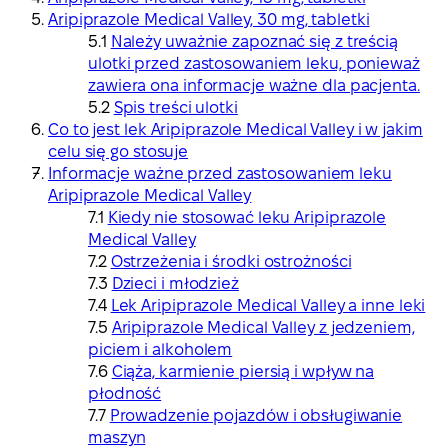
Aripiprazole Medical Valley, 30 mg, tabletki
Należy uważnie zapoznać się z treścią
ulotki przed zastosowaniem leku, ponieważ
zawiera ona informacje ważne dla pacjenta.
Spis treści ulotki
Co to jest lek Aripiprazole Medical Valley i w jakim
celu się go stosuje
Informacje ważne przed zastosowaniem leku
Aripiprazole Medical Valley
Kiedy nie stosować leku Aripiprazole
Medical Valley
Ostrzeżenia i środki ostrożności
Dzieci i młodzież
Lek Aripiprazole Medical Valley a inne leki
Aripiprazole Medical Valley z jedzeniem,
piciem i alkoholem
Ciąża, karmienie piersią i wpływ na
płodność
Prowadzenie pojazdów i obsługiwanie
maszyn