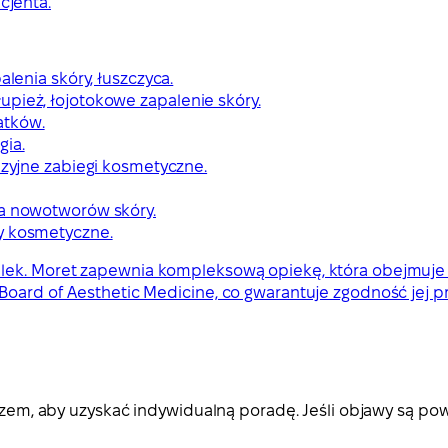
cjenta.
alenia skóry, łuszczyca.
upież, łojotokowe zapalenie skóry.
atków.
gia.
azyjne zabiegi kosmetyczne.
ka nowotworów skóry.
ny kosmetyczne.
lek. Moret zapewnia kompleksową opiekę, która obejmuje z
 Board of Aesthetic Medicine, co gwarantuje zgodność jej 
ekarzem, aby uzyskać indywidualną poradę. Jeśli objawy są