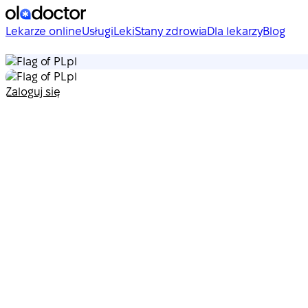
Lekarze online
Usługi
Leki
Stany zdrowia
Dla lekarzy
Blog
pl
pl
Zaloguj się