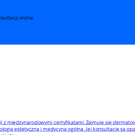
ultacji online.
gii z międzynarodowymi certyfikatami. Zajmuje się dermatolo
ogią estetyczną i medycyną ogólną. Jej konsultacje są opa