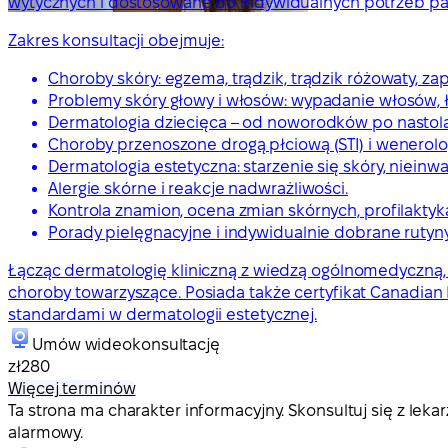
wytycznych i dostosowane do indywidualnych potrzeb pa
Zakres konsultacji obejmuje:
Choroby skóry: egzema, trądzik, trądzik różowaty, zap
Problemy skóry głowy i włosów: wypadanie włosów, ł
Dermatologia dziecięca – od noworodków po nastol
Choroby przenoszone drogą płciową (STI) i wenerolo
Dermatologia estetyczna: starzenie się skóry, nieinw
Alergie skórne i reakcje nadwrażliwości.
Kontrola znamion, ocena zmian skórnych, profilakty
Porady pielęgnacyjne i indywidualnie dobrane ruty
Łącząc dermatologię kliniczną z wiedzą ogólnomedyczną, 
choroby towarzyszące. Posiada także certyfikat Canadian
standardami w dermatologii estetycznej.
Umów wideokonsultację
zł280
Więcej terminów
Ta strona ma charakter informacyjny. Skonsultuj się z l
alarmowy.