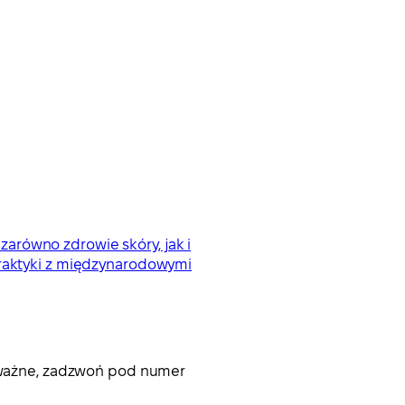
arówno zdrowie skóry, jak i
praktyki z międzynarodowymi
 poważne, zadzwoń pod numer