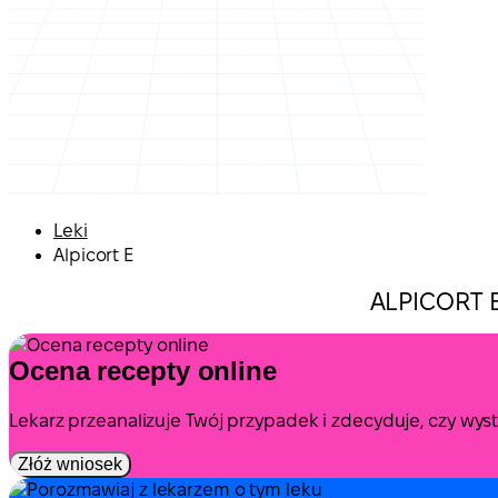
Leki
Alpicort E
ALPICORT E
Ocena recepty online
Lekarz przeanalizuje Twój przypadek i zdecyduje, czy wy
Złóż wniosek