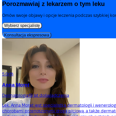
Porozmawiaj z lekarzem o tym leku
Omów swoje objawy i opcje leczenia podczas szybkiej kons
Wybierz specjalistę
Konsultacja ekspresowa
5.0
(11)
Anna Moret
Dermatologia
19 lat doświadczenia
Lek. Anna Moret jest specjalistką dermatologii i wenerolo
chorobami przenoszonymi drogą płciową, a także dermatol