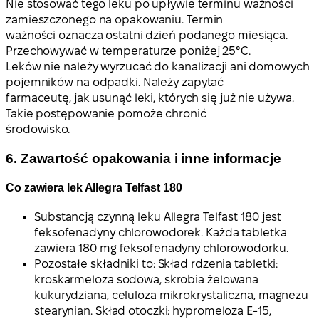
Nie stosować tego leku po upływie terminu ważności
zamieszczonego na opakowaniu. Termin
ważności oznacza ostatni dzień podanego miesiąca.
Przechowywać w temperaturze poniżej 25°C.
Leków nie należy wyrzucać do kanalizacji ani domowych
pojemników na odpadki. Należy zapytać
farmaceutę, jak usunąć leki, których się już nie używa.
Takie postępowanie pomoże chronić
środowisko.
6. Zawartość opakowania i inne informacje
Co zawiera lek Allegra Telfast 180
Substancją czynną leku Allegra Telfast 180 jest
feksofenadyny chlorowodorek. Każda tabletka
zawiera 180 mg feksofenadyny chlorowodorku.
Pozostałe składniki to: Skład rdzenia tabletki:
kroskarmeloza sodowa, skrobia żelowana
kukurydziana, celuloza mikrokrystaliczna, magnezu
stearynian. Skład otoczki: hypromeloza E-15,