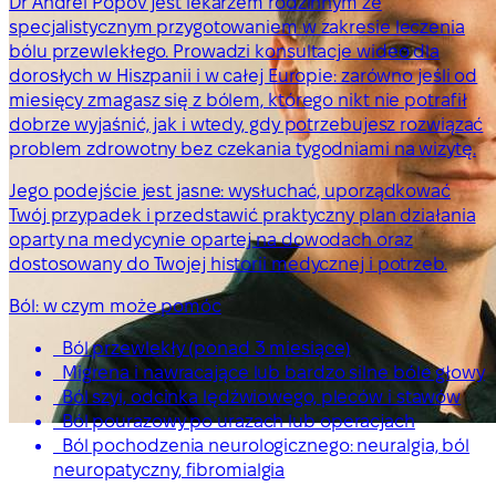
Dr Andrei Popov jest lekarzem rodzinnym ze
specjalistycznym przygotowaniem w zakresie leczenia
bólu przewlekłego. Prowadzi konsultacje wideo dla
dorosłych w Hiszpanii i w całej Europie: zarówno jeśli od
miesięcy zmagasz się z bólem, którego nikt nie potrafił
dobrze wyjaśnić, jak i wtedy, gdy potrzebujesz rozwiązać
problem zdrowotny bez czekania tygodniami na wizytę.
Jego podejście jest jasne: wysłuchać, uporządkować
Twój przypadek i przedstawić praktyczny plan działania
oparty na medycynie opartej na dowodach oraz
dostosowany do Twojej historii medycznej i potrzeb.
Ból: w czym może pomóc
Ból przewlekły (ponad 3 miesiące)
Migrena i nawracające lub bardzo silne bóle głowy
Ból szyi, odcinka lędźwiowego, pleców i stawów
Ból pourazowy po urazach lub operacjach
Ból pochodzenia neurologicznego: neuralgia, ból
neuropatyczny, fibromialgia