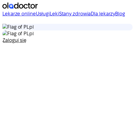
Lekarze online
Usługi
Leki
Stany zdrowia
Dla lekarzy
Blog
pl
pl
Zaloguj się