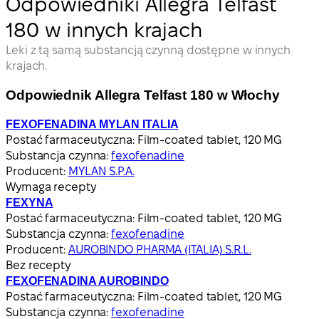
Odpowiedniki Allegra Telfast
180 w innych krajach
Leki z tą samą substancją czynną dostępne w innych
krajach.
Odpowiednik Allegra Telfast 180 w Włochy
FEXOFENADINA MYLAN ITALIA
Postać farmaceutyczna:
Film-coated tablet, 120 MG
Substancja czynna:
fexofenadine
Producent:
MYLAN S.P.A.
Wymaga recepty
FEXYNA
Postać farmaceutyczna:
Film-coated tablet, 120 MG
Substancja czynna:
fexofenadine
Producent:
AUROBINDO PHARMA (ITALIA) S.R.L.
Bez recepty
FEXOFENADINA AUROBINDO
Postać farmaceutyczna:
Film-coated tablet, 120 MG
Substancja czynna:
fexofenadine