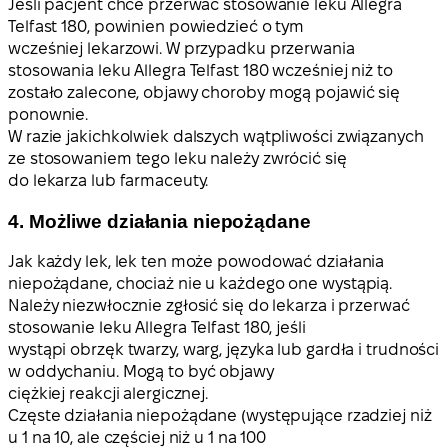
Jeśli pacjent chce przerwać stosowanie leku Allegra
Telfast 180, powinien powiedzieć o tym
wcześniej lekarzowi. W przypadku przerwania
stosowania leku Allegra Telfast 180 wcześniej niż to
zostało zalecone, objawy choroby mogą pojawić się
ponownie.
W razie jakichkolwiek dalszych wątpliwości związanych
ze stosowaniem tego leku należy zwrócić się
do lekarza lub farmaceuty.
4. Możliwe działania niepożądane
Jak każdy lek, lek ten może powodować działania
niepożądane, chociaż nie u każdego one wystąpią.
Należy niezwłocznie zgłosić się do lekarza i przerwać
stosowanie leku Allegra Telfast 180, jeśli
wystąpi obrzęk twarzy, warg, języka lub gardła i trudności
w oddychaniu. Mogą to być objawy
ciężkiej reakcji alergicznej.
Częste działania niepożądane (występujące rzadziej niż
u 1 na 10, ale częściej niż u 1 na 100