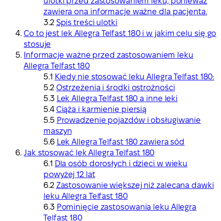
ulotki przed zastosowaniem leku, ponieważ
zawiera ona informacje ważne dla pacjenta.
Spis treści ulotki
Co to jest lek Allegra Telfast 180 i w jakim celu się go
stosuje
Informacje ważne przed zastosowaniem leku
Allegra Telfast 180
Kiedy nie stosować leku Allegra Telfast 180:
Ostrzeżenia i środki ostrożności
Lek Allegra Telfast 180 a inne leki
Ciąża i karmienie piersią
Prowadzenie pojazdów i obsługiwanie
maszyn
Lek Allegra Telfast 180 zawiera sód
Jak stosować lek Allegra Telfast 180
Dla osób dorosłych i dzieci w wieku
powyżej 12 lat
Zastosowanie większej niż zalecana dawki
leku Allegra Telfast 180
Pominięcie zastosowania leku Allegra
Telfast 180