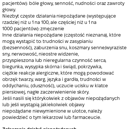
pacjentów): bóle głowy, senność, nudności oraz zawroty
głowy.
Niezbyt częste działania niepożądane (występujące
rzadziej niż u 1 na 100, ale częściej niż u 1 na
1000 pacjentów): zmęczenie
Inne działania niepożądane (częstość nieznana), które
mogą wystąpić to: trudności w zasypianiu
(bezsenność), zaburzenia snu, koszmary senne/wyraziste
sny, nerwowość, nieostre widzenie,
przyspieszona lub nieregularna czynność serca,
biegunka, wysypka skórna i świąd, pokrzywka,
ciężkie reakcje alergiczne, które mogą powodować
obrzęk twarzy, warg, języka i gardła, trudności w
oddychaniu, (duszność), uczucie ucisku w klatce
piersiowej, nagłe zaczerwienienie skóry.
Jeśli nasili się którykolwiek z objawów niepożądanych
lub jeśli wystąpią jakiekolwiek objawy
niepożądane niewymienione w ulotce, należy
powiedzieć o tym lekarzowi lub farmaceucie.