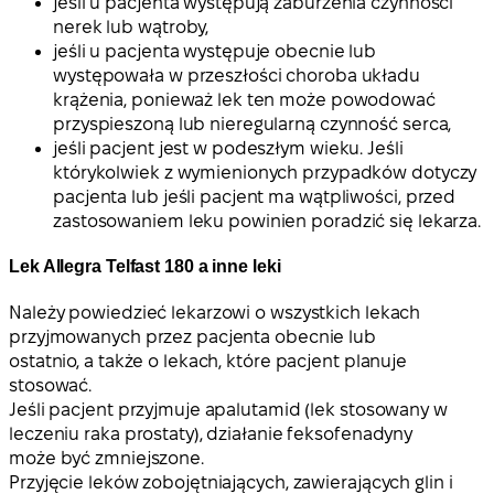
jeśli u pacjenta występują zaburzenia czynności
nerek lub wątroby,
jeśli u pacjenta występuje obecnie lub
występowała w przeszłości choroba układu
krążenia, ponieważ lek ten może powodować
przyspieszoną lub nieregularną czynność serca,
jeśli pacjent jest w podeszłym wieku. Jeśli
którykolwiek z wymienionych przypadków dotyczy
pacjenta lub jeśli pacjent ma wątpliwości, przed
zastosowaniem leku powinien poradzić się lekarza.
Lek Allegra Telfast 180 a inne leki
Należy powiedzieć lekarzowi o wszystkich lekach
przyjmowanych przez pacjenta obecnie lub
ostatnio, a także o lekach, które pacjent planuje
stosować.
Jeśli pacjent przyjmuje apalutamid (lek stosowany w
leczeniu raka prostaty), działanie feksofenadyny
może być zmniejszone.
Przyjęcie leków zobojętniających, zawierających glin i