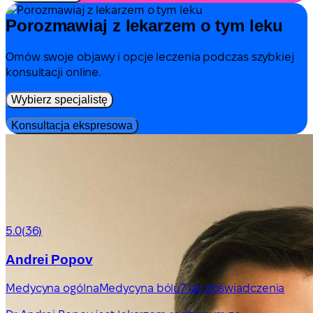
Porozmawiaj z lekarzem o tym leku
Omów swoje objawy i opcje leczenia podczas szybkiej
konsultacji online.
Wybierz specjalistę
Konsultacja ekspresowa
5.0
(36)
Andrei Popov
Medycyna ogólna
Medycyna bólu
7 lat doświadczenia