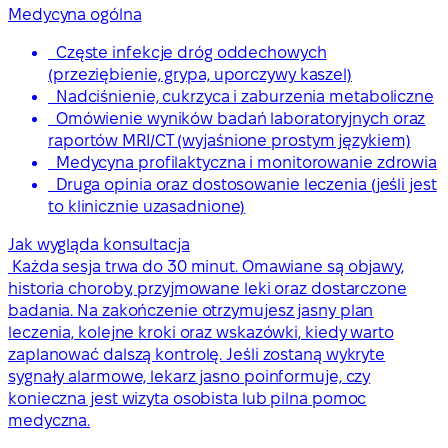
Medycyna ogólna
Częste infekcje dróg oddechowych
(przeziębienie, grypa, uporczywy kaszel)
Nadciśnienie, cukrzyca i zaburzenia metaboliczne
Omówienie wyników badań laboratoryjnych oraz
raportów MRI/CT (wyjaśnione prostym językiem)
Medycyna profilaktyczna i monitorowanie zdrowia
Druga opinia oraz dostosowanie leczenia (jeśli jest
to klinicznie uzasadnione)
Jak wygląda konsultacja
Każda sesja trwa do 30 minut. Omawiane są objawy,
historia choroby, przyjmowane leki oraz dostarczone
badania. Na zakończenie otrzymujesz jasny plan
leczenia, kolejne kroki oraz wskazówki, kiedy warto
zaplanować dalszą kontrolę. Jeśli zostaną wykryte
sygnały alarmowe, lekarz jasno poinformuje, czy
konieczna jest wizyta osobista lub pilna pomoc
medyczna.