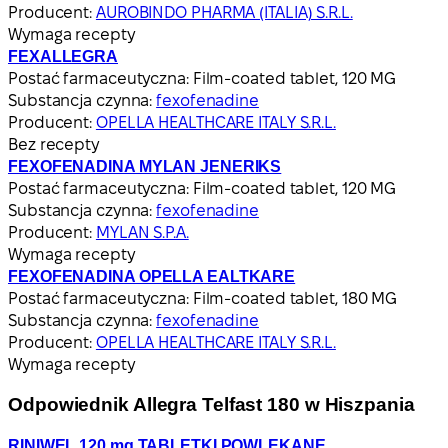
Producent:
AUROBINDO PHARMA (ITALIA) S.R.L.
Wymaga recepty
FEXALLEGRA
Postać farmaceutyczna:
Film-coated tablet, 120 MG
Substancja czynna:
fexofenadine
Producent:
OPELLA HEALTHCARE ITALY S.R.L.
Bez recepty
FEXOFENADINA MYLAN JENERIKS
Postać farmaceutyczna:
Film-coated tablet, 120 MG
Substancja czynna:
fexofenadine
Producent:
MYLAN S.P.A.
Wymaga recepty
FEXOFENADINA OPELLA EALTKARE
Postać farmaceutyczna:
Film-coated tablet, 180 MG
Substancja czynna:
fexofenadine
Producent:
OPELLA HEALTHCARE ITALY S.R.L.
Wymaga recepty
Odpowiednik Allegra Telfast 180 w Hiszpania
RINIWEL 120 mg TABLETKI POWLEKANE