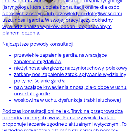
Lek. Karina Travkina to specjalistka otorynolaryngologii
(laryngolog), która udziela konsultacji online dla osób
dorosłych z ostrymi lub przewlekłymi dolegliwościami
uszu, nosa i gardła. W swojej pracy łączy dokładny
wywiad z analizą wyników badań i dopasowanym
planem leczenia.
Najczęstsze powody konsultacji:
przewlekłe zapalenie gardła, nawracające
zapalenie migdałków
nieżyt nosa: alergiczny, naczynioruchowy, polekowy
zatkany nos, zapalenie zatok, spływanie wydzieliny
po tylnej ścianie gardła
nawracające krwawienia z nosa, ciało obce w uchu,
nosie lub gardle
woskowina w uchu, dysfunkcja trąbki słuchowej
Podczas konsultacji online lek. Travkina przeprowadza
dokładną ocenę objawów, tłumaczy wyniki badań i
proponuje leczenie zgodne z aktualnymi wytycznymi. To
wygodne rozwiązanie dla osób szukających pomocy