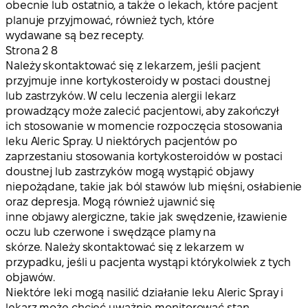
obecnie lub ostatnio, a także o lekach, które pacjent
planuje przyjmować, również tych, które
wydawane są bez recepty.
Strona
2 8
Należy skontaktować się z lekarzem, jeśli pacjent
przyjmuje inne kortykosteroidy w postaci doustnej
lub zastrzyków. W celu leczenia alergii lekarz
prowadzący może zalecić pacjentowi, aby zakończył
ich stosowanie w momencie rozpoczęcia stosowania
leku Aleric Spray. U niektórych pacjentów po
zaprzestaniu stosowania kortykosteroidów w postaci
doustnej lub zastrzyków mogą wystąpić objawy
niepożądane, takie jak ból stawów lub mięśni, osłabienie
oraz depresja. Mogą również ujawnić się
inne objawy alergiczne, takie jak swędzenie, łzawienie
oczu lub czerwone i swędzące plamy na
skórze. Należy skontaktować się z lekarzem w
przypadku, jeśli u pacjenta wystąpi którykolwiek z tych
objawów.
Niektóre leki mogą nasilić działanie leku Aleric Spray i
lekarz może chcieć uważnie monitorować stan