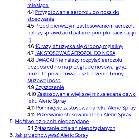
miesiące.
Przygotowanie aerozolu do nosa do
stosowania
Przed pierwszym zastosowaniem aerozolu,
należy sprawdzić działanie pompki naciskając
ją
10 razy, aż uzyska się drobną mgiełkę:
JAK STOSOWAĆ AEROZOL DO NOSA
UWAGA! Nie należy rozpylać aerozolu
bezpośrednio na przegrodę nosową, gdyż
może to powodować uszkodzenie błony
śluzowej nosa.
Czyszczenie
Zastosowanie większej niż zalecana dawki
leku Aleric Spray
Pominięcie zastosowania leku Aleric Spray
Przerwanie stosowania leku Aleric Spray
Możliwe działania niepożądane
Zgłaszanie działań niepożądanych
Jak przechowywać Aleric Spray