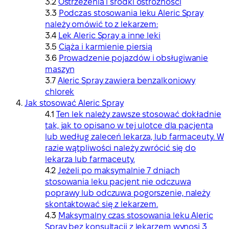
Ostrzeżenia i środki ostrożności
Podczas stosowania leku Aleric Spray
należy omówić to z lekarzem:
Lek Aleric Spray a inne leki
Ciąża i karmienie piersią
Prowadzenie pojazdów i obsługiwanie
maszyn
Aleric Spray zawiera benzalkoniowy
chlorek
Jak stosować Aleric Spray
Ten lek należy zawsze stosować dokładnie
tak, jak to opisano w tej ulotce dla pacjenta
lub według zaleceń lekarza, lub farmaceuty. W
razie wątpliwości należy zwrócić się do
lekarza lub farmaceuty.
Jeżeli po maksymalnie 7 dniach
stosowania leku pacjent nie odczuwa
poprawy lub odczuwa pogorszenie, należy
skontaktować się z lekarzem.
Maksymalny czas stosowania leku Aleric
Spray bez konsultacji z lekarzem wynosi 3