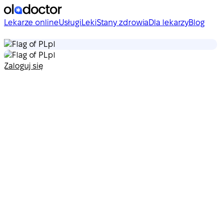
Lekarze online
Usługi
Leki
Stany zdrowia
Dla lekarzy
Blog
pl
pl
Zaloguj się