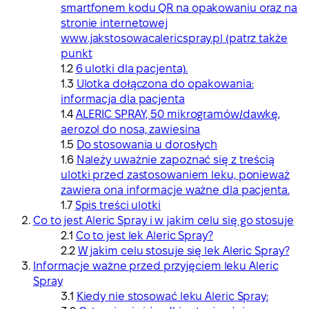
smartfonem kodu QR na opakowaniu oraz na
stronie internetowej
www.jakstosowacalericspray.pl (patrz także
punkt
6 ulotki dla pacjenta).
Ulotka dołączona do opakowania:
informacja dla pacjenta
ALERIC SPRAY, 50 mikrogramów/dawkę,
aerozol do nosa, zawiesina
Do stosowania u dorosłych
Należy uważnie zapoznać się z treścią
ulotki przed zastosowaniem leku, ponieważ
zawiera ona informacje ważne dla pacjenta.
Spis treści ulotki
Co to jest Aleric Spray i w jakim celu się go stosuje
Co to jest lek Aleric Spray?
W jakim celu stosuje się lek Aleric Spray?
Informacje ważne przed przyjęciem leku Aleric
Spray
Kiedy nie stosować leku Aleric Spray: