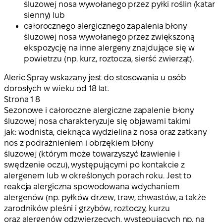
śluzowej nosa wywołanego przez pyłki roślin (katar
sienny) lub
całorocznego alergicznego zapalenia błony
śluzowej nosa wywołanego przez zwiększoną
ekspozycję na inne alergeny znajdujące się w
powietrzu (np. kurz, roztocza, sierść zwierząt).
Aleric Spray wskazany jest do stosowania u osób
dorosłych w wieku od 18 lat.
Strona
1 8
Sezonowe i całoroczne alergiczne zapalenie błony
śluzowej nosa charakteryzuje się objawami takimi
jak: wodnista, cieknąca wydzielina z nosa oraz zatkany
nos z podrażnieniem i obrzękiem błony
śluzowej (którym może towarzyszyć łzawienie i
swędzenie oczu), występującymi po kontakcie z
alergenem lub w określonych porach roku. Jest to
reakcja alergiczna spowodowana wdychaniem
alergenów (np. pyłków drzew, traw, chwastów, a także
zarodników pleśni i grzybów, roztoczy, kurzu
oraz alergenów odzwierzęcych, występujących np. na