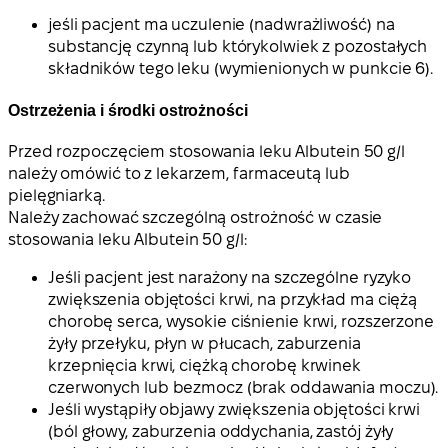
jeśli pacjent ma uczulenie (nadwrażliwość) na
substancję czynną lub którykolwiek z pozostałych
składników tego leku (wymienionych w punkcie 6).
Ostrzeżenia i środki ostrożności
Przed rozpoczęciem stosowania leku Albutein 50 g/l
należy omówić to z lekarzem, farmaceutą lub
pielęgniarką.
Należy zachować szczególną ostrożność w czasie
stosowania leku Albutein 50 g/l:
Jeśli pacjent jest narażony na szczególne ryzyko
zwiększenia objętości krwi, na przykład ma ciężą
chorobę serca, wysokie ciśnienie krwi, rozszerzone
żyły przełyku, płyn w płucach, zaburzenia
krzepnięcia krwi, ciężką chorobę krwinek
czerwonych lub bezmocz (brak oddawania moczu).
Jeśli wystąpiły objawy zwiększenia objętości krwi
(ból głowy, zaburzenia oddychania, zastój żyły