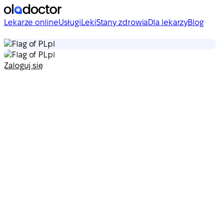
Lekarze online
Usługi
Leki
Stany zdrowia
Dla lekarzy
Blog
pl
pl
Zaloguj się