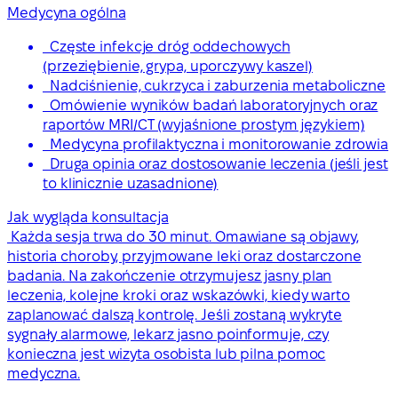
Medycyna ogólna
Częste infekcje dróg oddechowych
(przeziębienie, grypa, uporczywy kaszel)
Nadciśnienie, cukrzyca i zaburzenia metaboliczne
Omówienie wyników badań laboratoryjnych oraz
raportów MRI/CT (wyjaśnione prostym językiem)
Medycyna profilaktyczna i monitorowanie zdrowia
Druga opinia oraz dostosowanie leczenia (jeśli jest
to klinicznie uzasadnione)
Jak wygląda konsultacja
Każda sesja trwa do 30 minut. Omawiane są objawy,
historia choroby, przyjmowane leki oraz dostarczone
badania. Na zakończenie otrzymujesz jasny plan
leczenia, kolejne kroki oraz wskazówki, kiedy warto
zaplanować dalszą kontrolę. Jeśli zostaną wykryte
sygnały alarmowe, lekarz jasno poinformuje, czy
konieczna jest wizyta osobista lub pilna pomoc
medyczna.