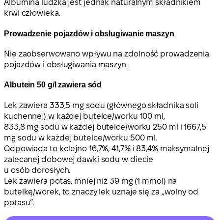
Albumina ludzka jest jednak naturalnym składnikiem
krwi człowieka.
Prowadzenie pojazdów i obsługiwanie maszyn
Nie zaobserwowano wpływu na zdolność prowadzenia
pojazdów i obsługiwania maszyn.
Albutein 50 g/l zawiera sód
Lek zawiera 333,5 mg sodu (głównego składnika soli
kuchennej) w każdej butelce/worku 100 ml,
833,8 mg sodu w każdej butelce/worku 250 ml i 1667,5
mg sodu w każdej butelce/worku 500 ml.
Odpowiada to kolejno 16,7%, 41,7% i 83,4% maksymalnej
zalecanej dobowej dawki sodu w diecie
u osób dorosłych.
Lek zawiera potas, mniej niż 39 mg (1 mmol) na
butelkę/worek, to znaczy lek uznaje się za „wolny od
potasu”.