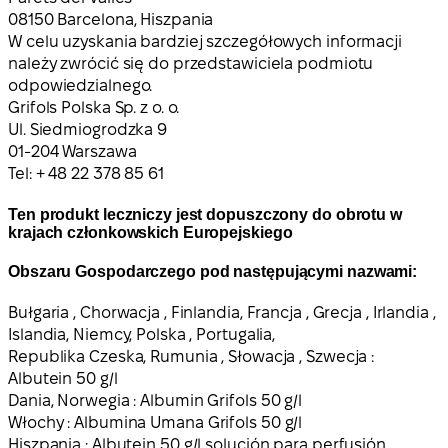
08150 Barcelona, Hiszpania
W celu uzyskania bardziej szczegółowych informacji
należy zwrócić się do przedstawiciela podmiotu
odpowiedzialnego.
Grifols Polska Sp. z o. o.
Ul. Siedmiogrodzka 9
01-204 Warszawa
Tel: + 48 22 378 85 61
Ten produkt leczniczy jest dopuszczony do obrotu w
krajach członkowskich Europejskiego
Obszaru Gospodarczego pod następującymi nazwami:
Bułgaria , Chorwacja , Finlandia, Francja , Grecja , Irlandia ,
Islandia, Niemcy, Polska , Portugalia,
Republika Czeska, Rumunia , Słowacja , Szwecja :
Albutein 50 g/l
Dania, Norwegia :
Albumin Grifols 50 g/l
Włochy :
Albumina Umana Grifols 50 g/l
Hiszpania :
Albutein 50 g/l solución para perfusión