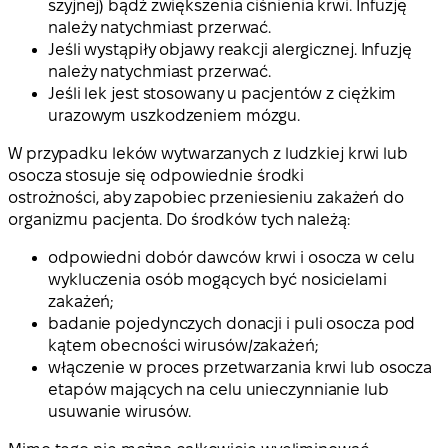
szyjnej) bądź zwiększenia ciśnienia krwi. Infuzję
należy natychmiast przerwać.
Jeśli wystąpiły objawy reakcji alergicznej. Infuzję
należy natychmiast przerwać.
Jeśli lek jest stosowany u pacjentów z ciężkim
urazowym uszkodzeniem mózgu.
W przypadku leków wytwarzanych z ludzkiej krwi lub
osocza stosuje się odpowiednie środki
ostrożności, aby zapobiec przeniesieniu zakażeń do
organizmu pacjenta. Do środków tych należą:
odpowiedni dobór dawców krwi i osocza w celu
wykluczenia osób mogących być nosicielami
zakażeń;
badanie pojedynczych donacji i puli osocza pod
kątem obecności wirusów/zakażeń;
włączenie w proces przetwarzania krwi lub osocza
etapów mających na celu unieczynnianie lub
usuwanie wirusów.