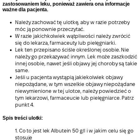
zastosowaniem leku, ponieważ zawiera ona informacje
ważne dla pacjenta.
Należy zachować tę ulotkę, aby w razie potrzeby
móc ją ponownie przeczytać.
W razie jakichkolwiek wątpliwości należy zwrócić
się do lekarza, farmaceuty lub pielęgniarki.
Lek ten przepisano ściśle określonej osobie. Nie
należy go przekazywać innym. Lek może zaszkodzić
innej osobie, nawet jeśli objawy jej choroby są takie
same.
Jeśli u pacjenta wystąpią jakiekolwiek objawy
niepożądane, w tym wszelkie objawy niepożądane
niewymienione w tej ulotce, należy powiedzieć o
tym lekarzowi, farmaceucie lub pielęgniarce. Patrz
punkt 4.
Spis treści ulotki:
1. Co to jest lek Albutein 50 g/l i w jakim celu się go
stosuje