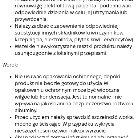
równowagę elektrolitową pacjenta i podejmować
odpowiednie działania w celu jej utrzymania lub
przywrócenia.
Należy zadbać o zapewnienie odpowiedniej
substytucji innych składników krwi (czynników
krzepnięcia, elektrolitów, płytek krwi i erytrocytów).
Wszelkie niewykorzystane resztki produktu należy
usunąć zgodnie z lokalnymi przepisami.
Worek:
Nie usuwać opakowania ochronnego, dopóki
produkt nie będzie gotowy do użycia. W
opakowaniu ochronnym może być widoczna
wilgoć lub kondensacja. Jest to normalne i nie
wpływa na jakość ani na bezpieczeństwo roztworu
albuminy.
Przed użyciem należy sprawdzić szczelność worka,
mocno go ściskając. W przypadku wykrycia
nieszczelności roztwór należy wyrzucić.
Aby podłączyć zestaw infuzyjny, należy przerwać