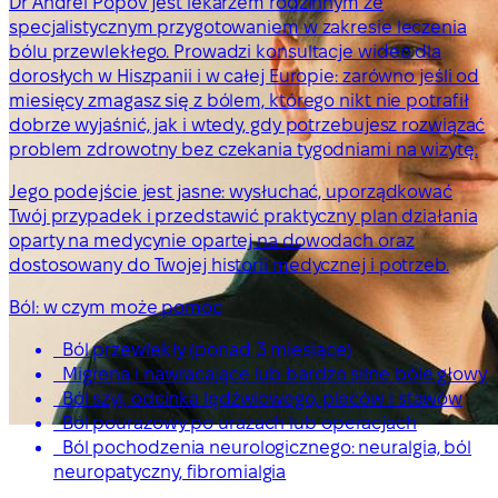
Dr Andrei Popov jest lekarzem rodzinnym ze
specjalistycznym przygotowaniem w zakresie leczenia
bólu przewlekłego. Prowadzi konsultacje wideo dla
dorosłych w Hiszpanii i w całej Europie: zarówno jeśli od
miesięcy zmagasz się z bólem, którego nikt nie potrafił
dobrze wyjaśnić, jak i wtedy, gdy potrzebujesz rozwiązać
problem zdrowotny bez czekania tygodniami na wizytę.
Jego podejście jest jasne: wysłuchać, uporządkować
Twój przypadek i przedstawić praktyczny plan działania
oparty na medycynie opartej na dowodach oraz
dostosowany do Twojej historii medycznej i potrzeb.
Ból: w czym może pomóc
Ból przewlekły (ponad 3 miesiące)
Migrena i nawracające lub bardzo silne bóle głowy
Ból szyi, odcinka lędźwiowego, pleców i stawów
Ból pourazowy po urazach lub operacjach
Ból pochodzenia neurologicznego: neuralgia, ból
neuropatyczny, fibromialgia