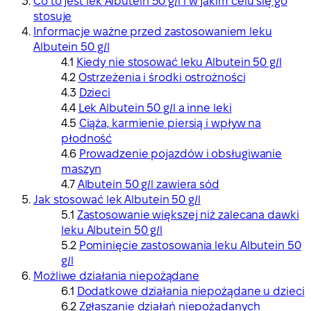
Co to jest lek Albutein 50 g/l i w jakim celu się go
stosuje
Informacje ważne przed zastosowaniem leku
Albutein 50 g/l
Kiedy nie stosować leku Albutein 50 g/l
Ostrzeżenia i środki ostrożności
Dzieci
Lek Albutein 50 g/l a inne leki
Ciąża, karmienie piersią i wpływ na
płodność
Prowadzenie pojazdów i obsługiwanie
maszyn
Albutein 50 g/l zawiera sód
Jak stosować lek Albutein 50 g/l
Zastosowanie większej niż zalecana dawki
leku Albutein 50 g/l
Pominięcie zastosowania leku Albutein 50
g/l
Możliwe działania niepożądane
Dodatkowe działania niepożądane u dzieci
Zgłaszanie działań niepożądanych