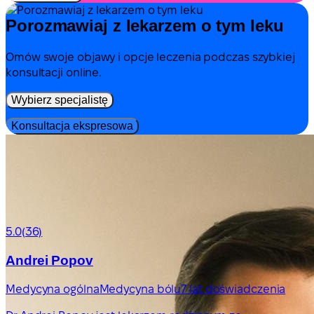
Porozmawiaj z lekarzem o tym leku
Omów swoje objawy i opcje leczenia podczas szybkiej
konsultacji online.
Wybierz specjalistę
Konsultacja ekspresowa
5.0
(36)
Andrei Popov
Medycyna ogólna
Medycyna bólu
7 lat doświadczenia