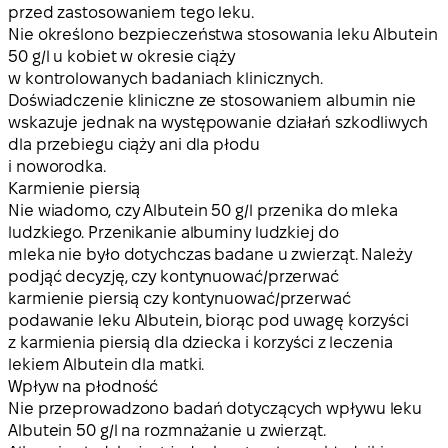
przed zastosowaniem tego leku.
Nie określono bezpieczeństwa stosowania leku Albutein
50 g/l u kobiet w okresie ciąży
w kontrolowanych badaniach klinicznych.
Doświadczenie kliniczne ze stosowaniem albumin nie
wskazuje jednak na występowanie działań szkodliwych
dla przebiegu ciąży ani dla płodu
i noworodka.
Karmienie piersią
Nie wiadomo, czy Albutein 50 g/l przenika do mleka
ludzkiego. Przenikanie albuminy ludzkiej do
mleka nie było dotychczas badane u zwierząt. Należy
podjąć decyzję, czy kontynuować/przerwać
karmienie piersią czy kontynuować/przerwać
podawanie leku Albutein, biorąc pod uwagę korzyści
z karmienia piersią dla dziecka i korzyści z leczenia
lekiem Albutein dla matki.
Wpływ na płodność
Nie przeprowadzono badań dotyczących wpływu leku
Albutein 50 g/l na rozmnażanie u zwierząt.