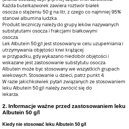
Każda butelka/worek zawiera roztwór białek
osocza o stężeniu 50 g na litr, z czego co najmniej 95%
stanowi albumina ludzka.
Produkt leczniczy należy do grupy leków nazywanych
substytutami osocza i frakcjami białkowymi
osocza.
Lek Albutein 50 g/l jest stosowany w celu uzupełniania i
utrzymywania objętości krwi krążącej
w przypadku, gdy wykazano niedobór objętości i
wskazane jest zastosowanie substytutu osocza.
Albutein może byc stosowany we wszystkich grupach
wiekowych. Stosowanie u dzieci, patrz punkt 4.
W razie jakichkolwiek pytań związanych ze stosowaniem
leku Albutein 50 g/l należy zwrócić się do
lekarza.
2. Informacje ważne przed zastosowaniem leku
Albutein 50 g/l
Kiedy nie stosować leku Albutein 50 g/l