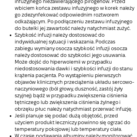
infuzyjnego niezawierającego pirogenów. Przed
wbiciem końca zestawu infuzyjnego w korek należy
go zdezynfekować odpowiednim roztworem
odkażającym. Po podłączeniu zestawu infuzyjnego
do butelki jej zawartość należy natychmiast zużyć.
Szybkość infuzji należy dostosować do
indywidualnej sytuacji i wskazania. Podczas
zabiegu wymiany osocza szybkość infuzji osocza
należy dostosować do szybkości jego usuwania.
Może dojść do hiperwolemii w przypadku
niedostosowania dawki i szybkości infuzji do stanu
krążenia pacjenta. Po wystąpieniu pierwszych
objawów klinicznych przeciążenia układu sercowo-
naczyniowego (ból głowy, duszność, zastój żyły
szyjnej) bądź w przypadku zwiększenia ciśnienia
tętniczego lub zwiększenia ciśnienia żylnego i
obrzęku płuc należy natychmiast przerwać infuzję.
Jeśli planuje się podać dużą objętość, przed
użyciem produkt leczniczy powinno się ogrzać do
temperatury pokojowej lub temperatury ciała.
W czasie podawania albuminy należy monitorować