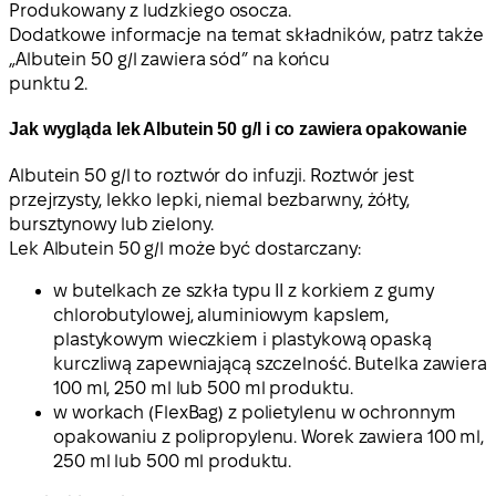
Produkowany z ludzkiego osocza.
Dodatkowe informacje na temat składników, patrz także
„Albutein 50 g/l zawiera sód” na końcu
punktu 2.
Jak wygląda lek Albutein 50 g/l i co zawiera opakowanie
Albutein 50 g/l to roztwór do infuzji. Roztwór jest
przejrzysty, lekko lepki, niemal bezbarwny, żółty,
bursztynowy lub zielony.
Lek Albutein 50 g/l może być dostarczany:
w butelkach ze szkła typu II z korkiem z gumy
chlorobutylowej, aluminiowym kapslem,
plastykowym wieczkiem i plastykową opaską
kurczliwą zapewniającą szczelność. Butelka zawiera
100 ml, 250 ml lub 500 ml produktu.
w workach (FlexBag) z polietylenu w ochronnym
opakowaniu z polipropylenu. Worek zawiera 100 ml,
250 ml lub 500 ml produktu.