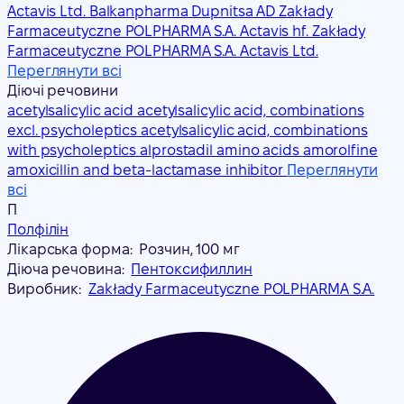
Actavis Ltd. Balkanpharma Dupnitsa AD Zakłady
Farmaceutyczne POLPHARMA S.A.
Actavis hf. Zakłady
Farmaceutyczne POLPHARMA S.A.
Actavis Ltd.
Переглянути всі
Діючі речовини
acetylsalicylic acid
acetylsalicylic acid, combinations
excl. psycholeptics
acetylsalicylic acid, combinations
with psycholeptics
alprostadil
amino acids
amorolfine
amoxicillin and beta-lactamase inhibitor
Переглянути
всі
П
Полфілін
Лікарська форма:
Розчин, 100 мг
Діюча речовина:
Пентоксифиллин
Виробник:
Zakłady Farmaceutyczne POLPHARMA S.A.