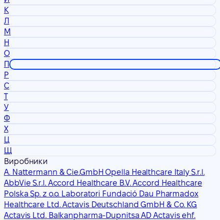
К
Л
М
Н
О
П
Р
С
Т
У
Ф
Х
Ц
Щ
Виробники
A. Nattermann & Cie.GmbH Opella Healthcare Italy S.r.l.
AbbVie S.r.l.
Accord Healthcare B.V. Accord Healthcare
Polska Sp. z o.o. Laboratori Fundació Dau Pharmadox
Healthcare Ltd.
Actavis Deutschland GmbH & Co. KG
Actavis Ltd. Balkanpharma-Dupnitsa AD
Actavis ehf.