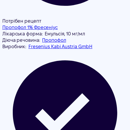
Потрібен рецепт
Пропофол 1% Фресеніус
Лікарська форма:
Емульсія, 10 мг/мл
Діюча речовина:
Пропофол
Виробник:
Fresenius Kabi Austria GmbH