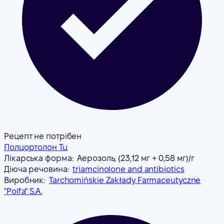
Рецепт не потрібен
Полцортолон Тц
Лікарська форма:
Аерозоль, (23,12 мг + 0,58 мг)/г
Діюча речовина:
triamcinolone and antibiotics
Виробник:
Tarchomińskie Zakłady Farmaceutyczne
"Polfa" S.A.