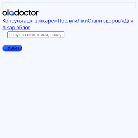
Консультація з лікарем
Послуги
Ліки
Стани здоровʼя
Для
лікарів
Блог
Увійти