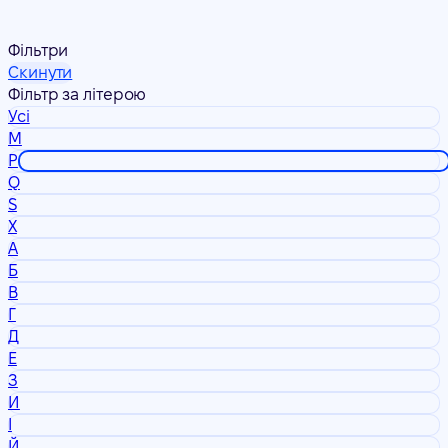
Фільтри
Скинути
Фільтр за літерою
Усі
M
P
Q
S
X
А
Б
В
Г
Д
Е
З
И
І
Й