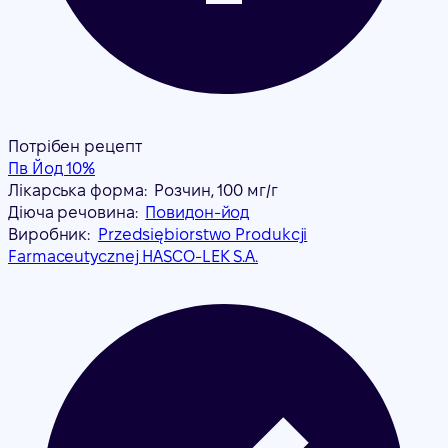
Потрібен рецепт
Пв Йод 10%
Лікарська форма:
Розчин, 100 мг/г
Діюча речовина:
Повидон-йод
Виробник:
Przedsiębiorstwo Produkcji
Farmaceutycznej HASCO-LEK S.A.