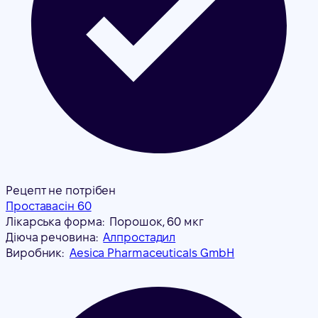
Рецепт не потрібен
Проставасін 60
Лікарська форма:
Порошок, 60 мкг
Діюча речовина:
Алпростадил
Виробник:
Aesica Pharmaceuticals GmbH