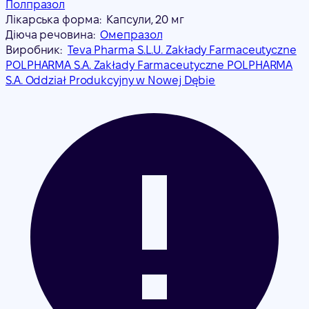
Полпразол
Лікарська форма:
Капсули, 20 мг
Діюча речовина:
Омепразол
Виробник:
Teva Pharma S.L.U. Zakłady Farmaceutyczne
POLPHARMA S.A. Zakłady Farmaceutyczne POLPHARMA
S.A. Oddział Produkcyjny w Nowej Dębie