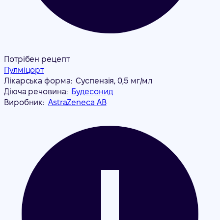
Потрібен рецепт
Пулміцорт
Лікарська форма:
Суспензія, 0,5 мг/мл
Діюча речовина:
Будесонид
Виробник:
AstraZeneca AB