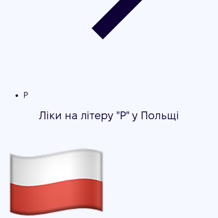
P
Ліки на літеру "P" у Польщі