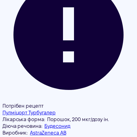
Потрібен рецепт
Пулміцорт Турбугалер
Лікарська форма:
Порошок, 200 мкг/дозу ін.
Діюча речовина:
Будесонид
Виробник:
AstraZeneca AB