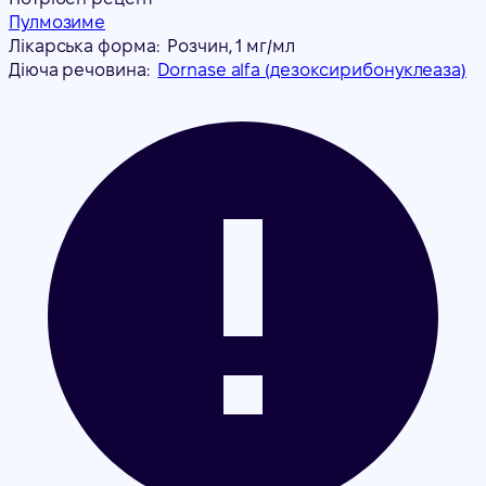
Пулмозиме
Лікарська форма:
Розчин, 1 мг/мл
Діюча речовина:
Dornase alfa (дезоксирибонуклеаза)