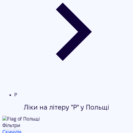
P
Ліки на літеру "P" у Польщі
Фільтри
Скинути