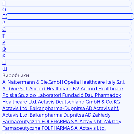
Н
О
П
Р
С
Т
У
Ф
Х
Ц
Щ
Виробники
A. Nattermann & Cie.GmbH Opella Healthcare Italy S.r.l.
AbbVie S.r.l.
Accord Healthcare B.V. Accord Healthcare
Polska Sp. z o.o. Laboratori Fundació Dau Pharmadox
Healthcare Ltd.
Actavis Deutschland GmbH & Co. KG
Actavis Ltd. Balkanpharma-Dupnitsa AD
Actavis ehf.
Actavis Ltd. Balkanpharma Dupnitsa AD Zakłady
Farmaceutyczne POLPHARMA S.A.
Actavis hf. Zakłady
Farmaceutyczne POLPHARMA S.A.
Actavis Ltd.