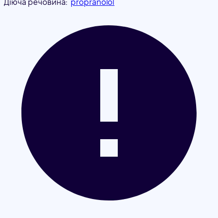
Діюча речовина:
propranolol