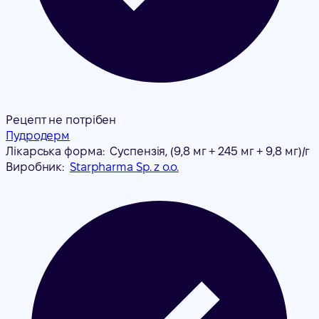
Рецепт не потрібен
Пудродерм
Лікарська форма:
Суспензія, (9,8 мг + 245 мг + 9,8 мг)/г
Виробник:
Starpharma Sp. z o.o.