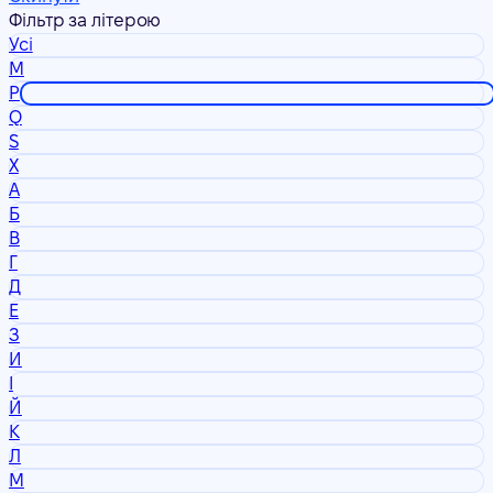
Фільтр за літерою
Усі
M
P
Q
S
X
А
Б
В
Г
Д
Е
З
И
І
Й
К
Л
М