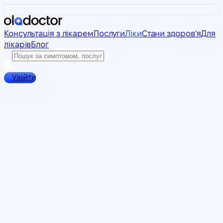
Консультація з лікарем
Послуги
Ліки
Стани здоровʼя
Для
лікарів
Блог
Увійти