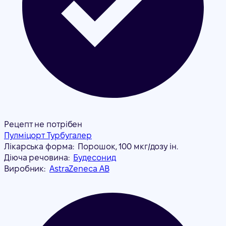
Рецепт не потрібен
Пулміцорт Турбугалер
Лікарська форма:
Порошок, 100 мкг/дозу ін.
Діюча речовина:
Будесонид
Виробник:
AstraZeneca AB