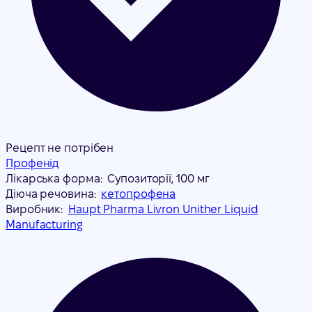
Рецепт не потрібен
Профенід
Лікарська форма:
Супозиторії, 100 мг
Діюча речовина:
кетопрофена
Виробник:
Haupt Pharma Livron Unither Liquid
Manufacturing