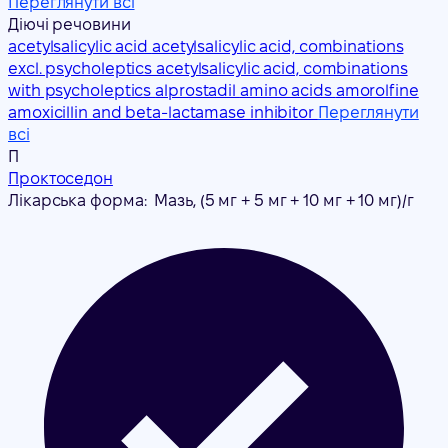
Переглянути всі
Діючі речовини
acetylsalicylic acid
acetylsalicylic acid, combinations
excl. psycholeptics
acetylsalicylic acid, combinations
with psycholeptics
alprostadil
amino acids
amorolfine
amoxicillin and beta-lactamase inhibitor
Переглянути
всі
П
Проктоседон
Лікарська форма:
Мазь, (5 мг + 5 мг + 10 мг + 10 мг)/г