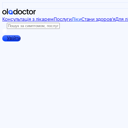
Консультація з лікарем
Послуги
Ліки
Стани здоровʼя
Для л
Увійти