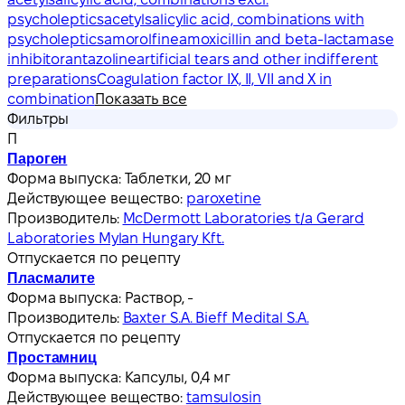
psycholeptics
acetylsalicylic acid, combinations with
psycholeptics
amorolfine
amoxicillin and beta-lactamase
inhibitor
antazoline
artificial tears and other indifferent
preparations
Coagulation factor IX, II, VII and X in
combination
Показать все
Фильтры
П
Пароген
Форма выпуска:
Таблетки, 20 мг
Действующее вещество:
paroxetine
Производитель:
McDermott Laboratories t/a Gerard
Laboratories Mylan Hungary Kft.
Отпускается по рецепту
Пласмалите
Форма выпуска:
Раствор, -
Производитель:
Baxter S.A. Bieff Medital S.A.
Отпускается по рецепту
Простамниц
Форма выпуска:
Капсулы, 0,4 мг
Действующее вещество:
tamsulosin