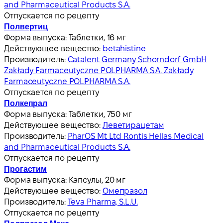
and Pharmaceutical Products S.A.
Отпускается по рецепту
Полвертиц
Форма выпуска:
Таблетки, 16 мг
Действующее вещество:
betahistine
Производитель:
Catalent Germany Schorndorf GmbH
Zakłady Farmaceutyczne POLPHARMA S.A. Zakłady
Farmaceutyczne POLPHARMA S.A.
Отпускается по рецепту
Полкепрал
Форма выпуска:
Таблетки, 750 мг
Действующее вещество:
Леветирацетам
Производитель:
PharOS Mt Ltd Rontis Hellas Medical
and Pharmaceutical Products S.A.
Отпускается по рецепту
Прогастим
Форма выпуска:
Капсулы, 20 мг
Действующее вещество:
Омепразол
Производитель:
Teva Pharma, S.L.U.
Отпускается по рецепту