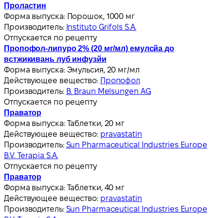
Проластин
Форма выпуска:
Порошок, 1000 мг
Производитель:
Instituto Grifols S.A.
Отпускается по рецепту
Пропофол-липуро 2% (20 мг/мл) емулсйа до
встжикивань луб инфузйи
Форма выпуска:
Эмульсия, 20 мг/мл
Действующее вещество:
Пропофол
Производитель:
B. Braun Melsungen AG
Отпускается по рецепту
Праватор
Форма выпуска:
Таблетки, 20 мг
Действующее вещество:
pravastatin
Производитель:
Sun Pharmaceutical Industries Europe
B.V. Terapia S.A.
Отпускается по рецепту
Праватор
Форма выпуска:
Таблетки, 40 мг
Действующее вещество:
pravastatin
Производитель:
Sun Pharmaceutical Industries Europe