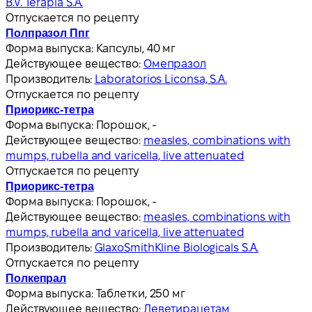
B.V. Terapia S.A.
Отпускается по рецепту
Полпразол Ппг
Форма выпуска:
Капсулы, 40 мг
Действующее вещество:
Омепразол
Производитель:
Laboratorios Liconsa, S.A.
Отпускается по рецепту
Приорикс-тетра
Форма выпуска:
Порошок, -
Действующее вещество:
measles, combinations with
mumps, rubella and varicella, live attenuated
Отпускается по рецепту
Приорикс-тетра
Форма выпуска:
Порошок, -
Действующее вещество:
measles, combinations with
mumps, rubella and varicella, live attenuated
Производитель:
GlaxoSmithKline Biologicals S.A.
Отпускается по рецепту
Полкепрал
Форма выпуска:
Таблетки, 250 мг
Действующее вещество:
Леветирацетам