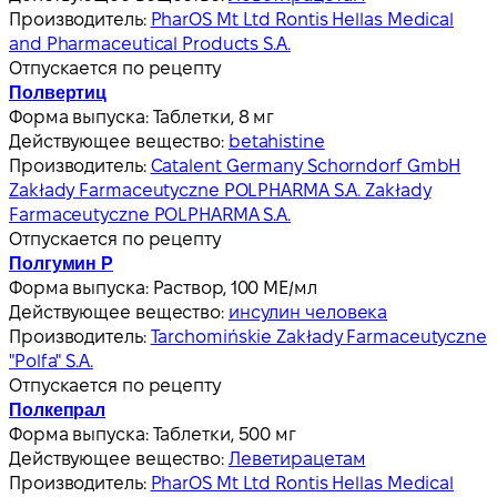
Производитель:
PharOS Mt Ltd Rontis Hellas Medical
and Pharmaceutical Products S.A.
Отпускается по рецепту
Полвертиц
Форма выпуска:
Таблетки, 8 мг
Действующее вещество:
betahistine
Производитель:
Catalent Germany Schorndorf GmbH
Zakłady Farmaceutyczne POLPHARMA S.A. Zakłady
Farmaceutyczne POLPHARMA S.A.
Отпускается по рецепту
Полгумин Р
Форма выпуска:
Раствор, 100 МЕ/мл
Действующее вещество:
инсулин человека
Производитель:
Tarchomińskie Zakłady Farmaceutyczne
"Polfa" S.A.
Отпускается по рецепту
Полкепрал
Форма выпуска:
Таблетки, 500 мг
Действующее вещество:
Леветирацетам
Производитель:
PharOS Mt Ltd Rontis Hellas Medical