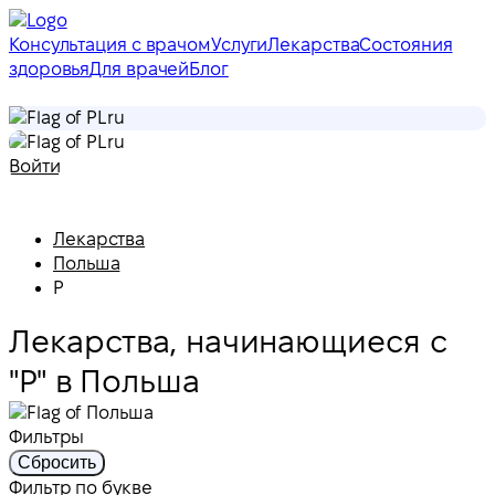
Консультация с врачом
Услуги
Лекарства
Состояния
здоровья
Для врачей
Блог
ru
ru
Войти
Лекарства
Польша
P
Лекарства, начинающиеся с
"P" в Польша
Фильтры
Сбросить
Фильтр по букве