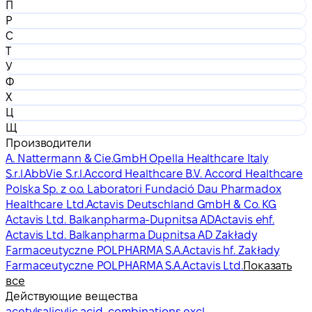
П
Р
С
Т
У
Ф
Х
Ц
Щ
Производители
A. Nattermann & Cie.GmbH Opella Healthcare Italy
S.r.l.
AbbVie S.r.l.
Accord Healthcare B.V. Accord Healthcare
Polska Sp. z o.o. Laboratori Fundació Dau Pharmadox
Healthcare Ltd.
Actavis Deutschland GmbH & Co. KG
Actavis Ltd. Balkanpharma-Dupnitsa AD
Actavis ehf.
Actavis Ltd. Balkanpharma Dupnitsa AD Zakłady
Farmaceutyczne POLPHARMA S.A.
Actavis hf. Zakłady
Farmaceutyczne POLPHARMA S.A.
Actavis Ltd.
Показать
все
Действующие вещества
acetylsalicylic acid, combinations excl.