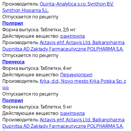
Производитель:
Quinta-Analytica s.r.o. Synthon B.V.
Synthon Hispania S.L.
Отпускается по рецепту
Полприл
Форма выпуска:
Таблетки, 2,5 мг
Действующее вещество:
раміприла
Производитель:
Actavis ehf. Actavis Ltd. Balkanpharma
Dupnitsa AD Zakłady Farmaceutyczne POLPHARMA S.A.
Отпускается по рецепту
Пренесса
Форма выпуска:
Таблетки, 4 мг
Действующее вещество:
Периндоприл
Производитель:
Krka, d.d., Novo mesto Krka Polska Sp. z
o.o.
Отпускается по рецепту
Полприл
Форма выпуска:
Таблетки, 5 мг
Действующее вещество:
раміприла
Производитель:
Actavis ehf. Actavis Ltd. Balkanpharma
Dupnitsa AD Zakłady Farmaceutyczne POLPHARMA S.A.