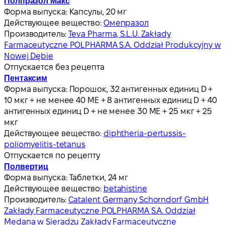
Полпразол Макс
Форма выпуска:
Капсулы, 20 мг
Действующее вещество:
Омепразол
Производитель:
Teva Pharma, S.L.U. Zakłady
Farmaceutyczne POLPHARMA S.A. Oddział Produkcyjny w
Nowej Dębie
Отпускается без рецепта
Пентаксим
Форма выпуска:
Порошок, 32 антигенных единиц D +
10 мкг + не менее 40 МЕ + 8 антигенных единиц D + 40
антигенных единиц D + не менее 30 МЕ + 25 мкг + 25
мкг
Действующее вещество:
diphtheria-pertussis-
poliomyelitis-tetanus
Отпускается по рецепту
Полвертиц
Форма выпуска:
Таблетки, 24 мг
Действующее вещество:
betahistine
Производитель:
Catalent Germany Schorndorf GmbH
Zakłady Farmaceutyczne POLPHARMA S.A. Oddział
Medana w Sieradzu Zakłady Farmaceutyczne