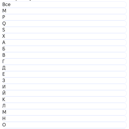
Все
M
P
Q
S
X
А
Б
В
Г
Д
Е
З
И
Й
К
Л
М
Н
О