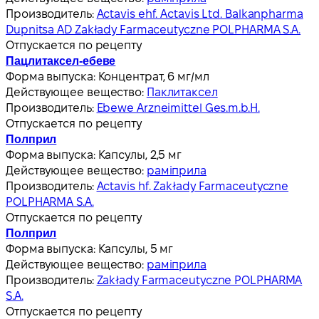
Производитель:
Actavis ehf. Actavis Ltd. Balkanpharma
Dupnitsa AD Zakłady Farmaceutyczne POLPHARMA S.A.
Отпускается по рецепту
Пацлитаксел-ебеве
Форма выпуска:
Концентрат, 6 мг/мл
Действующее вещество:
Паклитаксел
Производитель:
Ebewe Arzneimittel Ges.m.b.H.
Отпускается по рецепту
Полприл
Форма выпуска:
Капсулы, 2,5 мг
Действующее вещество:
раміприла
Производитель:
Actavis hf. Zakłady Farmaceutyczne
POLPHARMA S.A.
Отпускается по рецепту
Полприл
Форма выпуска:
Капсулы, 5 мг
Действующее вещество:
раміприла
Производитель:
Zakłady Farmaceutyczne POLPHARMA
S.A.
Отпускается по рецепту