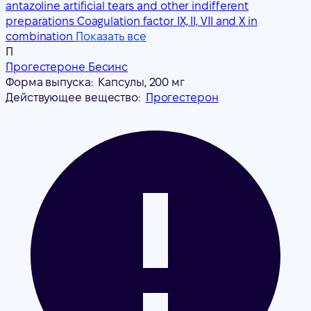
antazoline
artificial tears and other indifferent
preparations
Coagulation factor IX, II, VII and X in
combination
Показать все
П
Прогестероне Бесинс
Форма выпуска:
Капсулы, 200 мг
Действующее вещество:
Прогестерон