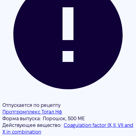
Отпускается по рецепту
Протгромплекс Тотал Нф
Форма выпуска:
Порошок, 500 МЕ
Действующее вещество:
Coagulation factor IX, II, VII and
X in combination