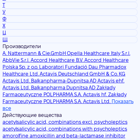
Т
У
Ф
Х
Ц
Щ
Производители
A. Nattermann & Cie.GmbH Opella Healthcare Italy S.r.l.
AbbVie S.r.l.
Accord Healthcare B.V. Accord Healthcare
Polska Sp. z o.o. Laboratori Fundació Dau Pharmadox
Healthcare Ltd.
Actavis Deutschland GmbH & Co. KG
Actavis Ltd. Balkanpharma-Dupnitsa AD
Actavis ehf.
Actavis Ltd. Balkanpharma Dupnitsa AD Zakłady
Farmaceutyczne POLPHARMA S.A.
Actavis hf. Zakłady
Farmaceutyczne POLPHARMA S.A.
Actavis Ltd.
Показать
все
Действующие вещества
acetylsalicylic acid, combinations excl. psycholeptics
acetylsalicylic acid, combinations with psycholeptics
amorolfine
amoxicillin and beta-lactamase inhibitor