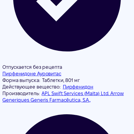
Отпускается без рецепта
Пирфенидоне Ауровитас
Форма выпуска:
Таблетки, 801 мг
Действующее вещество:
Пирфенидон
Производитель:
APL Swift Services (Malta) Ltd. Arrow
Generiques Generis Farmacêutica, S.A.,