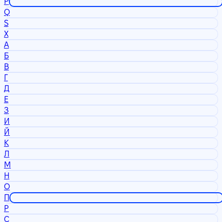
P
Q
S
X
А
Б
В
Г
Д
Е
З
И
Й
К
Л
М
Н
О
П
Р
С