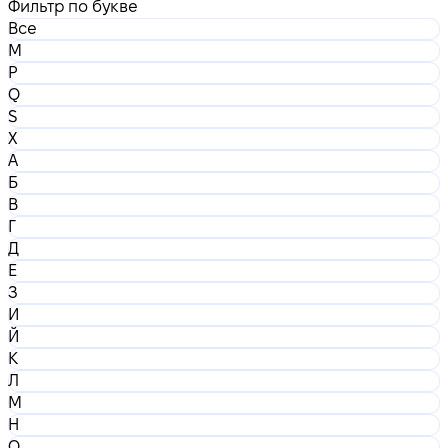
Фильтр по букве
Все
M
P
Q
S
X
А
Б
В
Г
Д
Е
З
И
Й
К
Л
М
Н
О