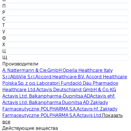
П
Р
С
Т
У
Ф
Х
Ц
Щ
Производители
A. Nattermann & Cie.GmbH Opella Healthcare Italy
S.r.l.
AbbVie S.r.l.
Accord Healthcare B.V. Accord Healthcare
Polska Sp. z o.o. Laboratori Fundació Dau Pharmadox
Healthcare Ltd.
Actavis Deutschland GmbH & Co. KG
Actavis Ltd. Balkanpharma-Dupnitsa AD
Actavis ehf.
Actavis Ltd. Balkanpharma Dupnitsa AD Zakłady
Farmaceutyczne POLPHARMA S.A.
Actavis hf. Zakłady
Farmaceutyczne POLPHARMA S.A.
Actavis Ltd.
Показать
все
Действующие вещества