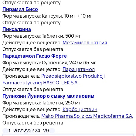
Отпускается по рецепту
Пирамил Бисо
Форма выпуска:
Капсулы, 10 мг + 10 мг
Отпускается по рецепту
Пиксалзина
Форма выпуска:
Таблетки, 500 мг
Действующее вещество:
Метамизол натрия
Отпускается без рецепта
Парацетамол Гасцо Форте
Форма выпуска:
Суспензия, 240 мг/5 мл
Действующее вещество:
Парацетамол
Производитель:
Przedsiębiorstwo Produkcji
Farmaceutycznej HASCO-LEK S.A.
Отпускается без рецепта
Пулнозин Йуниор о смаку малиновим
Форма выпуска:
Таблетки, 250 мг
Действующее вещество:
Карбоцистеин
Производитель:
Mako Pharma Sp. z o.o. Medicofarma S.A.
Отпускается без рецепта
1
…
20
21
22
23
24
…
29