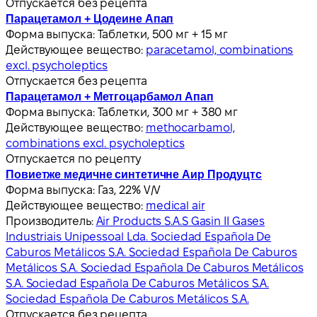
Отпускается без рецепта
Парацетамол + Цодеине Апап
Форма выпуска:
Таблетки, 500 мг + 15 мг
Действующее вещество:
paracetamol, combinations
excl. psycholeptics
Отпускается без рецепта
Парацетамол + Метгоцарбамол Апап
Форма выпуска:
Таблетки, 300 мг + 380 мг
Действующее вещество:
methocarbamol,
combinations excl. psycholeptics
Отпускается по рецепту
Повиетже медичне синтетичне Аир Продуцтс
Форма выпуска:
Газ, 22% V/V
Действующее вещество:
medical air
Производитель:
Air Products S.A.S Gasin II Gases
Industriais Unipessoal Lda. Sociedad Española De
Caburos Metálicos S.A. Sociedad Española De Caburos
Metálicos S.A. Sociedad Española De Caburos Metálicos
S.A. Sociedad Española De Caburos Metálicos S.A.
Sociedad Española De Caburos Metálicos S.A.
Отпускается без рецепта