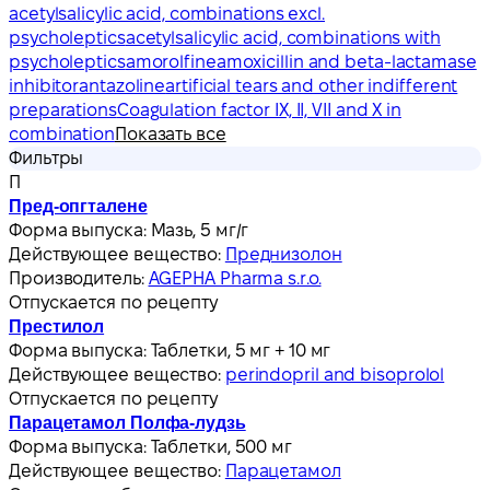
acetylsalicylic acid, combinations excl.
psycholeptics
acetylsalicylic acid, combinations with
psycholeptics
amorolfine
amoxicillin and beta-lactamase
inhibitor
antazoline
artificial tears and other indifferent
preparations
Coagulation factor IX, II, VII and X in
combination
Показать все
Фильтры
П
Пред-опгталене
Форма выпуска:
Мазь, 5 мг/г
Действующее вещество:
Преднизолон
Производитель:
AGEPHA Pharma s.r.o.
Отпускается по рецепту
Престилол
Форма выпуска:
Таблетки, 5 мг + 10 мг
Действующее вещество:
perindopril and bisoprolol
Отпускается по рецепту
Парацетамол Полфа-лудзь
Форма выпуска:
Таблетки, 500 мг
Действующее вещество:
Парацетамол